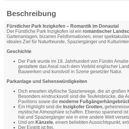
Beschreibung
Fürstlicher Park Inzigkofen – Romantik im Donautal
Der Fürstliche Park Inzigkofen ist ein
romantischer Landsc
Gartenanlagen, bizarren Felsformationen, einer spektakulär
ideales Ziel für Naturfreunde, Spaziergänger und Kulturinter
Geschichte
Der Park wurde im 19. Jahrhundert von Fürstin Amali
gestaltete das Areal nach dem Vorbild englischer Lan
Bauwerken und kunstvoll in Szene gesetzter Natur.
Parkanlage und Sehenswürdigkeiten
Dich erwarten idyllische Spazierwege, die an großen K
Besonders eindrucksvoll sind die Teufelsbrücke, die 
Pavillons sowie die
moderne Fußgängerhängebrüc
Ein Highlight sind die
Inzigkofer Grotten,
geheimnisvol
mystische Atmosphäre schaffen. Ebenso spannend ist 
hat und Spaziergänger wie in eine andere Welt versetz
Und am
Känzele
, einem beliebten Aussichtspunkt, eröf
Der Eintritt ist frei.