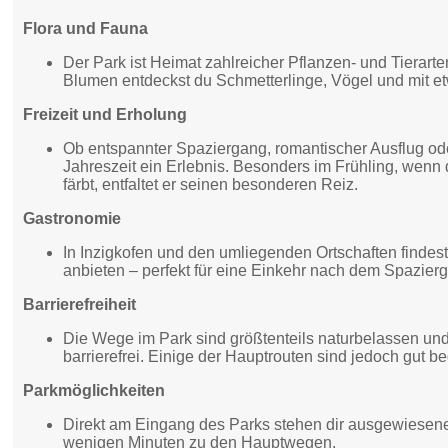
Flora und Fauna
Der Park ist Heimat zahlreicher Pflanzen- und Tierar
Blumen entdeckst du Schmetterlinge, Vögel und mit e
Freizeit und Erholung
Ob entspannter Spaziergang, romantischer Ausflug ode
Jahreszeit ein Erlebnis. Besonders im Frühling, wenn
färbt, entfaltet er seinen besonderen Reiz.
Gastronomie
In Inzigkofen und den umliegenden Ortschaften findes
anbieten – perfekt für eine Einkehr nach dem Spazier
Barrierefreiheit
Die Wege im Park sind größtenteils naturbelassen und te
barrierefrei. Einige der Hauptrouten sind jedoch gut b
Parkmöglichkeiten
Direkt am Eingang des Parks stehen dir ausgewiesene 
wenigen Minuten zu den Hauptwegen.