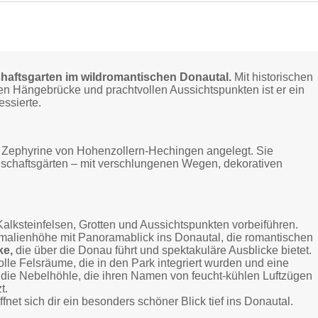
haftsgarten im wildromantischen Donautal.
Mit historischen
en Hängebrücke und prachtvollen Aussichtspunkten ist er ein
essierte.
e Zephyrine von Hohenzollern-Hechingen angelegt. Sie
dschaftsgärten – mit verschlungenen Wegen, dekorativen
alksteinfelsen, Grotten und Aussichtspunkten vorbeiführen.
Amalienhöhe mit Panoramablick ins Donautal, die romantischen
ke,
die über die Donau führt und spektakuläre Ausblicke bietet.
le Felsräume, die in den Park integriert wurden und eine
die Nebelhöhle, die ihren Namen von feucht-kühlen Luftzügen
t.
fnet sich dir ein besonders schöner Blick tief ins Donautal.