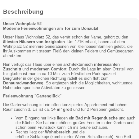
Beschreibung
Unser Wohnplatz 52
Moderne Ferienwohnungen am Tor zum Donautal
Unser Haus Wohnplatz 52, das verrät schon der Name, gehört zu den
ältesten Häusern von Inzigkofen
. Um 1716 erbaut, haben auf dem
Wohnplatz 52 mehrere Generationen von Kleinbauernfamilien gelebt, die
ihr Auskommen mit stetem Fleiß den kleinen Feldern und Gemüsegärten
abtrotzten.
Nun verfügt das Haus über einen
architektonisch interessanten
Zuschnitt
und
modernen Comfort
. Durch die Lage im alten Ortsteil von
Inzigkofen ist man in ca.10 Min. zum Fürstlichen Park spaziert.
Bergrunter in der gleichen Richtung radelt es sich flott zum
Donauradwanderweg
. So ergänzen sich die Möglichkeiten, wohltuende
Ruhe oder sportliche Aktivitäten zu geniessen.
Ferienwohnung "Gartenglück"
Die Gartenwohnung ist ein offen konzipiertes Appartement mit hohem
Raumzuschnitt. Es ist ca.
54 m² groß
und für 2 Personen gedacht.
Vom Eingang her links liegen ein
Bad mit Regendusche
und auch
die Küche. Sie hat ein schönes großes Fenster in den Garten und
schon beim Frühstück kann ich ins Grüne schauen.
Rechts liegt der
Wohnbereich
und die
erhöhte Schlafkoje (kombinierter Wohn- Schlafbereich). Von Bett