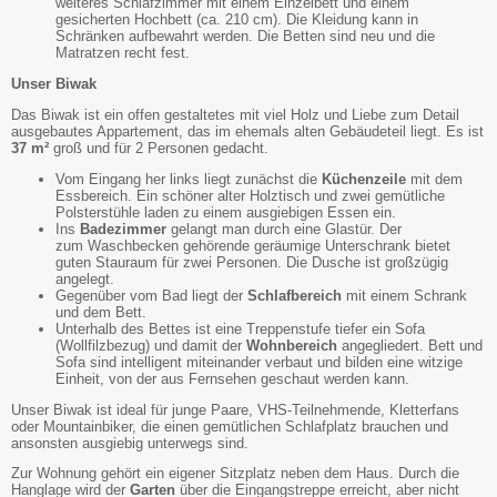
weiteres Schlafzimmer mit einem Einzelbett und einem
gesicherten Hochbett (ca. 210 cm). Die Kleidung kann in
Schränken aufbewahrt werden. Die Betten sind neu und die
Matratzen recht fest.
Unser Biwak
Das Biwak ist ein offen gestaltetes mit viel Holz und Liebe zum Detail
ausgebautes Appartement, das im ehemals alten Gebäudeteil liegt. Es ist
37 m²
groß und für 2 Personen gedacht.
Vom Eingang her links liegt zunächst die
Küchenzeile
mit dem
Essbereich. Ein schöner alter Holztisch und zwei gemütliche
Polsterstühle laden zu einem ausgiebigen Essen ein.
Ins
Badezimmer
gelangt man durch eine Glastür. Der
zum Waschbecken gehörende geräumige Unterschrank bietet
guten Stauraum für zwei Personen. Die Dusche ist großzügig
angelegt.
Gegenüber vom Bad liegt der
Schlafbereich
mit einem Schrank
und dem Bett.
Unterhalb des Bettes ist eine Treppenstufe tiefer ein Sofa
(Wollfilzbezug) und damit der
Wohnbereich
angegliedert. Bett und
Sofa sind intelligent miteinander verbaut und bilden eine witzige
Einheit, von der aus Fernsehen geschaut werden kann.
Unser Biwak ist ideal für junge Paare, VHS-Teilnehmende, Kletterfans
oder Mountainbiker, die einen gemütlichen Schlafplatz brauchen und
ansonsten ausgiebig unterwegs sind.
Zur Wohnung gehört ein eigener Sitzplatz neben dem Haus. Durch die
Hanglage wird der
Garten
über die Eingangstreppe erreicht, aber nicht