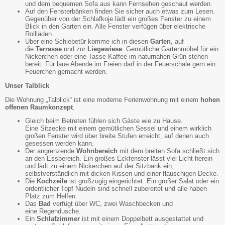
und dem bequemen Sofa aus kann Fernsehen geschaut werden.
Auf den Fensterbänken finden Sie sicher auch etwas zum Lesen.
Gegenüber von der Schlafkoje lädt ein großes Fenster zu einem
Blick in den Garten ein. Alle Fenster verfügen über elektrische
Rollläden.
Über eine Schiebetür komme ich in diesen
Garten
, auf
die
Terrasse
und zur
Liegewiese
. Gemütliche Gartenmöbel für ein
Nickerchen oder eine Tasse Kaffee im naturnahen Grün stehen
bereit. Für laue Abende im Freien darf in der Feuerschale gern ein
Feuerchen gemacht werden.
Unser Talblick
Die Wohnung „Talblick“ ist eine moderne Ferienwohnung mit einem
hohen
offenen Raumkonzept
.
Gleich beim Betreten fühlen sich Gäste wie zu Hause.
Eine Sitzecke mit einem gemütlichen Sessel und einem wirklich
großen Fenster wird über breite Stufen erreicht, auf denen auch
gesessen werden kann.
Der angrenzende
Wohnbereich
mit dem breiten Sofa schließt sich
an den Essbereich. Ein großes Eckfenster lässt viel Licht herein
und lädt zu einem Nickerchen auf der Sitzbank ein,
selbstverständlich mit dicken Kissen und einer flauschigen Decke.
Die
Kochzeile
ist großzügig eingerichtet. Ein großer Salat oder ein
ordentlicher Topf Nudeln sind schnell zubereitet und alle haben
Platz zum Helfen.
Das
Bad
verfügt über WC, zwei Waschbecken und
eine Regendusche.
Ein
Schlafzimmer
ist mit einem Doppelbett ausgestattet und