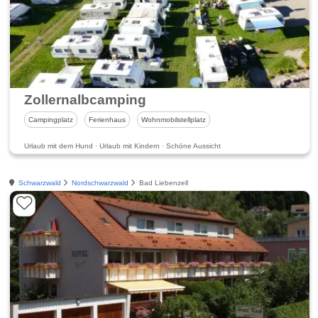
Zollernalbcamping
Campingplatz
Ferienhaus
Wohnmobilstellplatz
Urlaub mit dem Hund · Urlaub mit Kindern · Schöne Aussicht
Schwarzwald
Nordschwarzwald
Bad Liebenzell