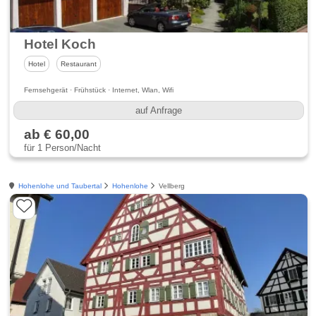
Hotel Koch
Hotel
Restaurant
Fernsehgerät · Frühstück · Internet, Wlan, Wifi
auf Anfrage
ab € 60,00
für 1 Person/Nacht
Hohenlohe und Taubertal
Hohenlohe
Vellberg