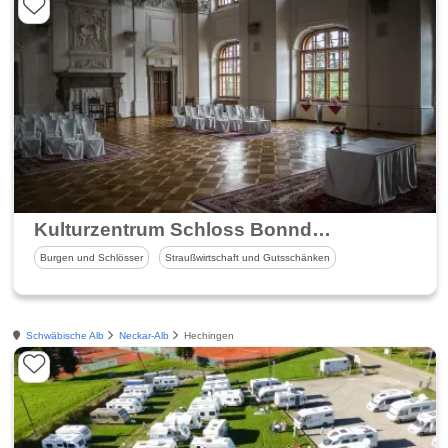
Kulturzentrum Schloss Bonndorf
Burgen und Schlösser
Straußwirtschaft und Gutsschänken
Schwäbische Alb
Neckar-Alb
Hechingen