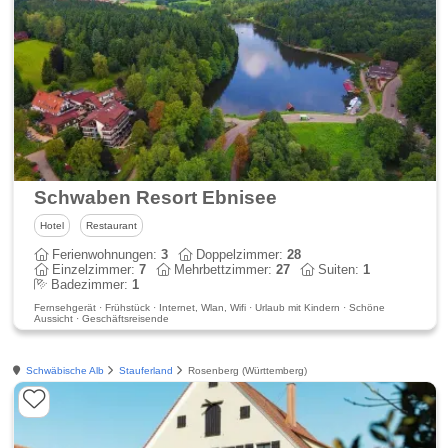
Schwaben Resort Ebnisee
Hotel
Restaurant
Ferienwohnungen:
3
Doppelzimmer:
28
Einzelzimmer:
7
Mehrbettzimmer:
27
Suiten:
1
Badezimmer:
1
Fernsehgerät · Frühstück · Internet, Wlan, Wifi · Urlaub mit Kindern · Schöne
Aussicht · Geschäftsreisende
Schwäbische Alb
Stauferland
Rosenberg (Württemberg)