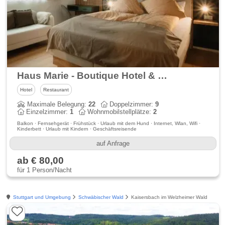
Haus Marie - Boutique Hotel & Gasthaus Lamm
Hotel
Restaurant
Maximale Belegung:
22
Doppelzimmer:
9
Einzelzimmer:
1
Wohnmobilstellplätze:
2
Balkon · Fernsehgerät · Frühstück · Urlaub mit dem Hund · Internet, Wlan, Wifi ·
Kinderbett · Urlaub mit Kindern · Geschäftsreisende
auf Anfrage
ab € 80,00
für 1 Person/Nacht
Stuttgart und Umgebung
Schwäbischer Wald
Kaisersbach im Welzheimer Wald