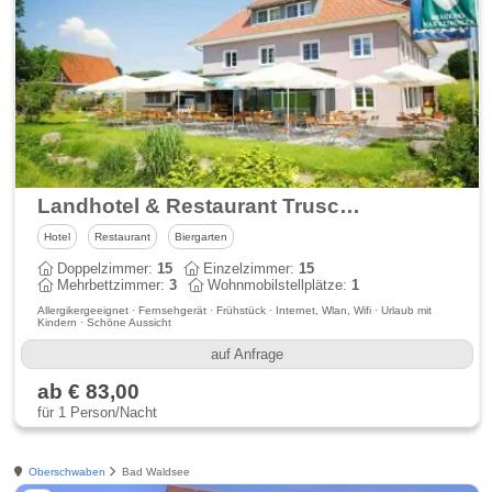
Landhotel & Restaurant Truschwende 4
Hotel
Restaurant
Biergarten
Doppelzimmer:
15
Einzelzimmer:
15
Mehrbettzimmer:
3
Wohnmobilstellplätze:
1
Allergikergeeignet · Fernsehgerät · Frühstück · Internet, Wlan, Wifi · Urlaub mit
Kindern · Schöne Aussicht
auf Anfrage
ab € 83,00
für 1 Person/Nacht
Oberschwaben
Bad Waldsee