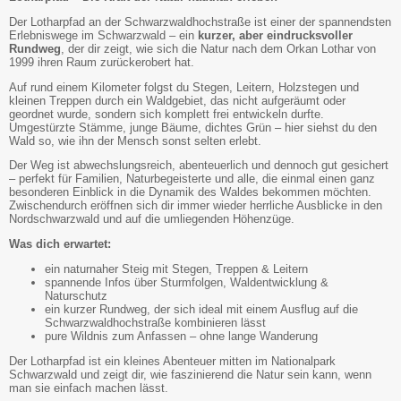
Der Lotharpfad an der Schwarzwaldhochstraße ist einer der spannendsten
Erlebniswege im Schwarzwald – ein
kurzer, aber eindrucksvoller
Rundweg
, der dir zeigt, wie sich die Natur nach dem Orkan Lothar von
1999 ihren Raum zurückerobert hat.
Auf rund einem Kilometer folgst du Stegen, Leitern, Holzstegen und
kleinen Treppen durch ein Waldgebiet, das nicht aufgeräumt oder
geordnet wurde, sondern sich komplett frei entwickeln durfte.
Umgestürzte Stämme, junge Bäume, dichtes Grün – hier siehst du den
Wald so, wie ihn der Mensch sonst selten erlebt.
Der Weg ist abwechslungsreich, abenteuerlich und dennoch gut gesichert
– perfekt für Familien, Naturbegeisterte und alle, die einmal einen ganz
besonderen Einblick in die Dynamik des Waldes bekommen möchten.
Zwischendurch eröffnen sich dir immer wieder herrliche Ausblicke in den
Nordschwarzwald und auf die umliegenden Höhenzüge.
Was dich erwartet:
ein naturnaher Steig mit Stegen, Treppen & Leitern
spannende Infos über Sturmfolgen, Waldentwicklung &
Naturschutz
ein kurzer Rundweg, der sich ideal mit einem Ausflug auf die
Schwarzwaldhochstraße kombinieren lässt
pure Wildnis zum Anfassen – ohne lange Wanderung
Der Lotharpfad ist ein kleines Abenteuer mitten im Nationalpark
Schwarzwald und zeigt dir, wie faszinierend die Natur sein kann, wenn
man sie einfach machen lässt.