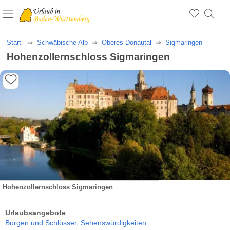
Start
Schwäbische Alb
Oberes Donautal
Sigmaringen
Hohenzollernschloss Sigmaringen
Hohenzollernschloss Sigmaringen
Urlaubsangebote
Burgen und Schlösser,
Sehenswürdigkeiten