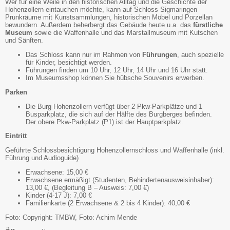
Wer für eine Weile in den historischen Alltag und die Geschichte der
Hohenzollern eintauchen möchte, kann auf Schloss Sigmaringen
Prunkräume mit Kunstsammlungen, historischen Möbel und Porzellan
bewundern. Außerdem beherbergt das Gebäude heute u.a. das
fürstliche
Museum
sowie die Waffenhalle und das Marstallmuseum mit Kutschen
und Sänften.
Das Schloss kann nur im Rahmen von
Führungen
, auch spezielle
für Kinder, besichtigt werden.
Führungen finden um 10 Uhr, 12 Uhr, 14 Uhr und 16 Uhr statt.
Im Museumsshop können Sie hübsche Souvenirs erwerben.
Parken
Die Burg Hohenzollern verfügt über 2 Pkw-Parkplätze und 1
Busparkplatz, die sich auf der Hälfte des Burgberges befinden.
Der obere Pkw-Parkplatz (P1) ist der Hauptparkplatz.
Eintritt
Geführte Schlossbesichtigung Hohenzollernschloss und Waffenhalle (inkl.
Führung und Audioguide)
Erwachsene: 15,00 €
Erwachsene ermäßigt (Studenten, Behindertenausweisinhaber):
13,00 €, (Begleitung B – Ausweis: 7,00 €)
Kinder (4-17 J): 7,00 €
Familienkarte (2 Erwachsene & 2 bis 4 Kinder): 40,00 €
Foto: Copyright: TMBW, Foto: Achim Mende