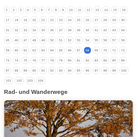
1
2
3
4
5
6
7
8
9
10
11
12
13
14
15
16
17
18
19
20
21
22
23
24
25
26
27
28
29
30
31
32
33
34
35
36
37
38
39
40
41
42
43
44
45
46
47
48
49
50
51
52
53
54
55
56
57
58
59
60
61
62
63
64
65
66
67
68
69
70
71
72
73
74
75
76
77
78
79
80
81
82
83
84
85
86
87
88
89
90
91
92
93
94
95
96
97
98
99
100
101
102
103
104
Rad- und Wanderwege