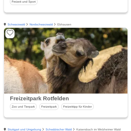
Freizeit und Sport
Schwarzwald
Nordschwarzwald
Ebhausen
Freizeitpark Rotfelden
Zoo und Tierpark
Freizeitpark
Freizeittipp für Kinder
Stuttgart und Umgebung
Schwäbischer Wald
Kaisersbach im Welzheimer Wald