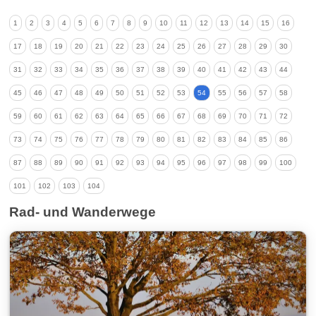
1
2
3
4
5
6
7
8
9
10
11
12
13
14
15
16
17
18
19
20
21
22
23
24
25
26
27
28
29
30
31
32
33
34
35
36
37
38
39
40
41
42
43
44
45
46
47
48
49
50
51
52
53
54
55
56
57
58
59
60
61
62
63
64
65
66
67
68
69
70
71
72
73
74
75
76
77
78
79
80
81
82
83
84
85
86
87
88
89
90
91
92
93
94
95
96
97
98
99
100
101
102
103
104
Rad- und Wanderwege