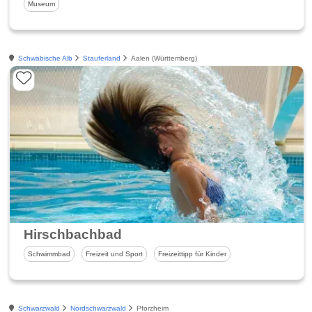
Museum
Schwäbische Alb
Stauferland
Aalen (Württemberg)
Hirschbachbad
Schwimmbad
Freizeit und Sport
Freizeittipp für Kinder
Schwarzwald
Nordschwarzwald
Pforzheim