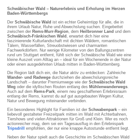
Schwäbischer Wald – Naturerlebnis und Erholung im Herzen
Baden-Württembergs
Der
Schwäbische Wald
ist ein echter Geheimtipp für alle, die in
ihrem Urlaub Natur, Ruhe und Abwechslung suchen. Eingebettet
zwischen der
Rems-Murr-Region
, dem
Heilbronner Land
und dem
Schwäbisch-Fränkischen Wald
, erwartet dich hier eine
faszinierende Kulturlandschaft mit dichten Wäldern, romantischen
Tälern, Wasserfällen, Streuobstwiesen und charmanten
Fachwerkdörfern. Nur wenige Kilometer von den Ballungszentren
rund um Stuttgart entfernt, fühlt sich der Schwäbische Wald wie eine
kleine Auszeit vom Alltag an – ideal für ein Wochenende in der Natur
oder einen ausgedehnten Urlaub mitten in Baden-Württemberg.
Die Region lädt dich ein, die Natur aktiv zu entdecken: Zahlreiche
Wander- und Radwege
durchziehen die abwechslungsreiche
Landschaft – darunter Premiumwege wie der
Schwäbische Wald
Weg
oder die idyllischen Routen entlang des
Mühlenwanderwegs
.
Auch auf dem
Rems-Park
, einem neu geschaffenen Erlebnisraum
entlang der Rems, kannst du auf gut ausgebauten Wegen Kultur,
Natur und Bewegung miteinander verbinden.
Ein besonderes Highlight für Familien ist der
Schwabenpark
– ein
liebevoll gestalteter Freizeitpark mitten im Wald mit Achterbahnen,
Tiershows und vielen Attraktionen für Groß und Klein. Wer es noch
actionreicher mag, dem sei ein Tagesausflug in den Erlebnispark
Tripsdrill
empfohlen, der nur eine knappe Autostunde entfernt liegt.
Neben der Natur spielt auch die Geschichte im Schwäbischen Wald