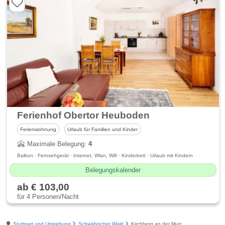
Ferienhof Obertor Heuboden
Ferienwohnung
Urlaub für Familien und Kinder
Maximale Belegung:
4
Balkon · Fernsehgerät · Internet, Wlan, Wifi · Kinderbett · Urlaub mit Kindern
Belegungskalender
ab € 103,00
für 4 Personen/Nacht
Stuttgart und Umgebung
Schwäbischer Wald
Kirchberg an der Murr