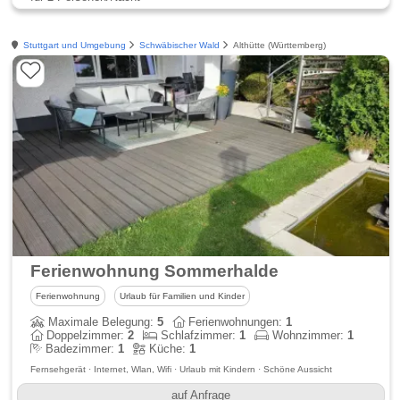
Stuttgart und Umgebung
Schwäbischer Wald
Althütte (Württemberg)
Ferienwohnung Sommerhalde
Ferienwohnung
Urlaub für Familien und Kinder
Maximale Belegung:
5
Ferienwohnungen:
1
Doppelzimmer:
2
Schlafzimmer:
1
Wohnzimmer:
1
Badezimmer:
1
Küche:
1
Fernsehgerät · Internet, Wlan, Wifi · Urlaub mit Kindern · Schöne Aussicht
auf Anfrage