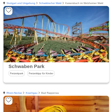
Stuttgart und Umgebung
Schwäbischer Wald
Kaisersbach im Welzheimer Wald
Schwaben Park
Freizeitpark
Freizeittipp für Kinder
Rhein-Neckar
Kraichgau
Bad Rappenau