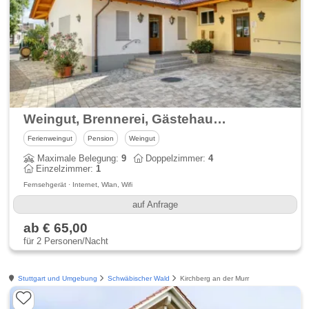
Weingut, Brennerei, Gästehaus und Weinstube Politschek
Ferienweingut
Pension
Weingut
Maximale Belegung:
9
Doppelzimmer:
4
Einzelzimmer:
1
Fernsehgerät · Internet, Wlan, Wifi
auf Anfrage
ab € 65,00
für 2 Personen/Nacht
Stuttgart und Umgebung
Schwäbischer Wald
Kirchberg an der Murr