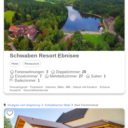
Schwaben Resort Ebnisee
Hotel
Restaurant
Ferienwohnungen:
3
Doppelzimmer:
28
Einzelzimmer:
7
Mehrbettzimmer:
27
Suiten:
1
Badezimmer:
1
Fernsehgerät · Frühstück · Internet, Wlan, Wifi · Urlaub mit Kindern · Schöne
Aussicht · Geschäftsreisende
Stuttgart und Umgebung
Schwäbischer Wald
Bad Friedrichshall