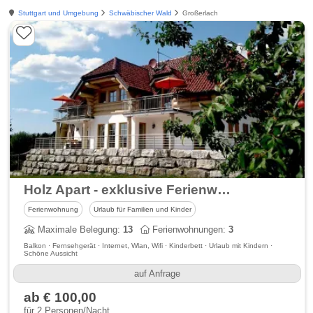
Stuttgart und Umgebung
Schwäbischer Wald
Großerlach
Holz Apart - exklusive Ferienwohnungen
Ferienwohnung
Urlaub für Familien und Kinder
Maximale Belegung:
13
Ferienwohnungen:
3
Balkon · Fernsehgerät · Internet, Wlan, Wifi · Kinderbett · Urlaub mit Kindern ·
Schöne Aussicht
auf Anfrage
ab € 100,00
für 2 Personen/Nacht