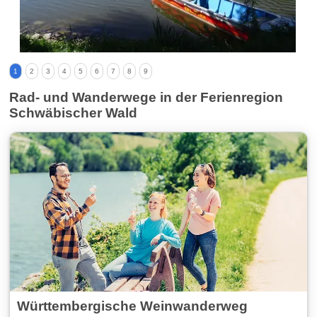
1
2
3
4
5
6
7
8
9
Rad- und Wanderwege in der Ferienregion
Schwäbischer Wald
Württembergische Weinwanderweg