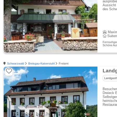
ausprobie
Aussicht 
des Schw
Maxim
Suite
Fernsehgerä
Schöne Aus
Schwarzwald
Breisgau-Kaiserstuhl
Freiamt
Landg
Landgasth
Besuchen
Dreieck 
Selbstgem
heimisch
Restauran