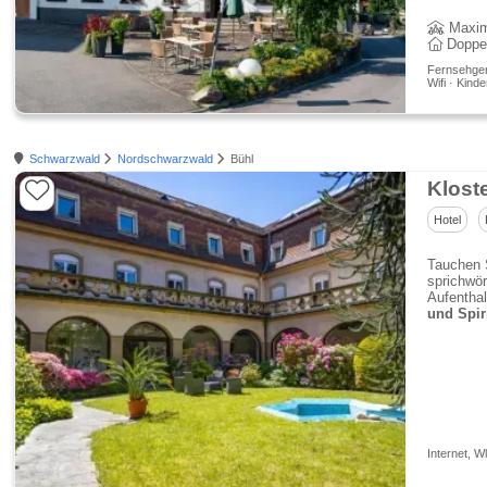
Maxim
Doppe
Fernsehgerä
Wifi · Kinde
Schwarzwald
Nordschwarzwald
Bühl
Kloste
Hotel
Tauchen S
sprichwör
Aufenthal
und Spiri
Internet, W