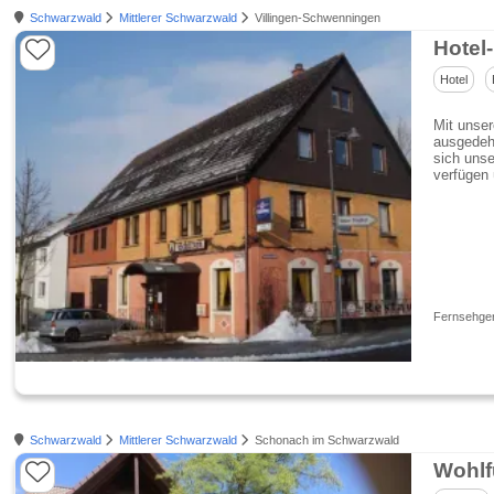
Schwarzwald
Mittlerer Schwarzwald
Villingen-Schwenningen
Hotel
Hotel
Mit unser
ausgedehn
sich unse
verfügen 
Fernsehger
Schwarzwald
Mittlerer Schwarzwald
Schonach im Schwarzwald
Wohlf