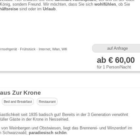
 König, sondern Freund. Wir möchten, dass Sie sich
wohlfühlen
, ob Sie
äftsreise
sind oder im
Urlaub
.
auf Anfrage
rnsehgerät · Frühstück · Internet, Wlan, Wifi
ab € 60,00
für 1 Person/Nacht
aus Zur Krone
Bed and Breakfast
Restaurant
astlichkeit seit 1935 badisch gut! Bereits in der 3 Generation verwöhnt
üller Gäste in der Krone in Nesselried.
von Weinbergen und Obstwiesen, liegt das Brennerei- und Winzerdorf im
en Schwarzwald,
paradiesisch schön
.