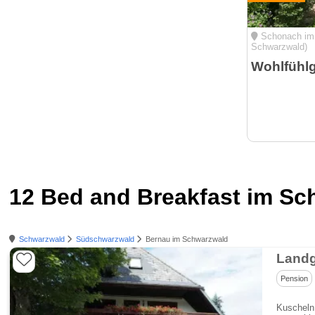
Schonach im 
Schwarzwald)
12 Bed and Breakfast im S
Schwarzwald
Südschwarzwald
Bernau im Schwarzwald
Landg
Pension
Kuscheln 