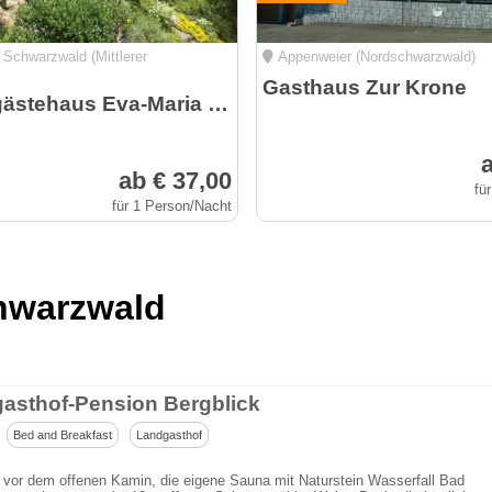
Schwarzwald (Mittlerer
Appenweier (Nordschwarzwald)
Gasthaus Zur Krone
Wohlfühlgästehaus Eva-Maria Schätzle
a
ab € 37,00
fü
für 1 Person/Nacht
chwarzwald
asthof-Pension Bergblick
Bed and Breakfast
Landgasthof
vor dem offenen Kamin, die eigene Sauna mit Naturstein Wasserfall Bad