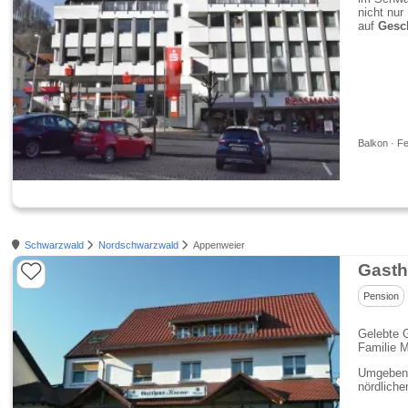
nicht nur
auf
Gesch
Balkon · Fe
Schwarzwald
Nordschwarzwald
Appenweier
Gasth
Pension
Gelebte G
Familie M
Umgeben 
nördlich