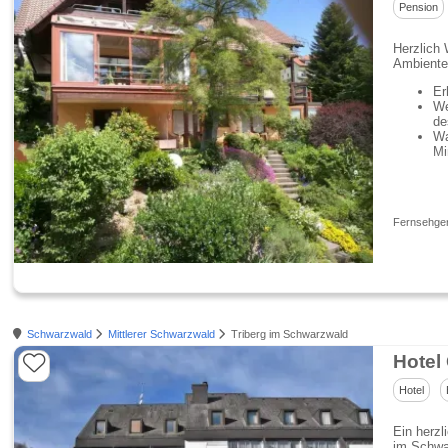
Pension
Herzlich
Ambiente
Er
We
de
Wa
Mi
Fernsehgerä
Schwarzwald
Mittlerer Schwarzwald
Triberg im Schwarzwald
Hotel 
Hotel
Ein herzl
im Schwar