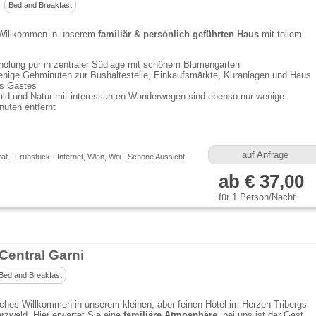
Bed and Breakfast
 Willkommen in unserem
familiär & persönlich geführten Haus
mit tollem
holung pur in zentraler Südlage mit schönem Blumengarten
nige Gehminuten zur Bushaltestelle, Einkaufsmärkte, Kuranlagen und Haus
s Gastes
ld und Natur mit interessanten Wanderwegen sind ebenso nur wenige
nuten entfernt
auf Anfrage
t · Frühstück · Internet, Wlan, Wifi · Schöne Aussicht
ab € 37,00
für 1 Person/Nacht
Central Garni
Bed and Breakfast
iches Willkommen in unserem kleinen, aber feinen Hotel im Herzen Tribergs
zwald. Hier erwartet Sie eine
familiäre Atmosphäre
, bei uns ist der Gast