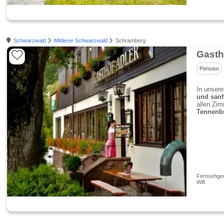
Schwarzwald
Mittlerer Schwarzwald
Schramberg
Gasth
Pension
In unser
und sanf
allen Zi
Tennenb
Fernsehgerä
Wifi