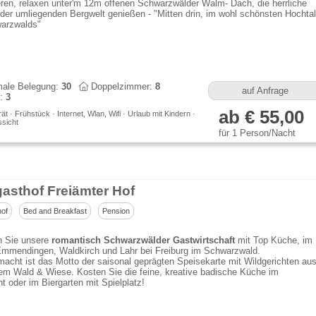
ren, relaxen unter'm 12m offenen Schwarzwälder Walm- Dach, die herrliche
der umliegenden Bergwelt genießen - "Mitten drin, im wohl schönsten Hochtal
arzwalds"
ale Belegung:
30
Doppelzimmer:
8
auf Anfrage
n:
3
ab € 55,00
t · Frühstück · Internet, Wlan, Wifi · Urlaub mit Kindern ·
sicht
für 1 Person/Nacht
asthof Freiämter Hof
of
Bed and Breakfast
Pension
 Sie unsere
romantisch Schwarzwälder Gastwirtschaft
mit Top Küche, im
Emmendingen, Waldkirch und Lahr bei Freiburg im Schwarzwald.
acht ist das Motto der saisonal geprägten Speisekarte mit Wildgerichten au
em Wald & Wiese. Kosten Sie die feine, kreative badische Küche im
t oder im Biergarten mit Spielplatz!