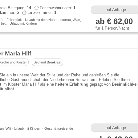
ale Belegung:
14
Ferienwohnungen:
1
auf Anfrage
lzimmer:
5
Einzelzimmer:
1
ab € 62,00
t · Frühstück · Urlaub mit dem Hund · Internet, Wlan,
rbett · Urlaub mit Kindern
für 1 Person/Nacht
r Maria Hilf
Kirche und Kloster
Bed and Breakfast
ie ein in unsere Welt der Stille und der Ruhe und genießen Sie die
tliche Gastfreundschaft der Niederbronner Schwestern. Erleben Sie Ihren
t im Kloster Maria Hilf als eine
heitere Erfahrung
geprägt von
Besinnlichkei
tualität
.
auf Anfrage
lan, Wifi · Urlaub mit Kindern · Geschäftsreisende