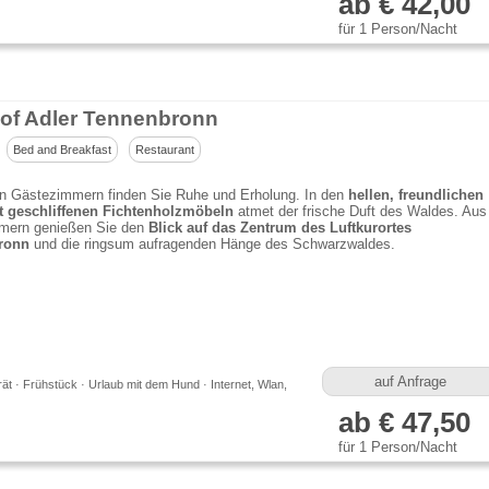
ab € 42,00
für 1 Person/Nacht
of Adler Tennenbronn
Bed and Breakfast
Restaurant
en Gästezimmern finden Sie Ruhe und Erholung. In den
hellen, freundlichen
t geschliffenen Fichtenholzmöbeln
atmet der frische Duft des Waldes. Aus
mmern genießen Sie den
Blick auf das Zentrum des Luftkurortes
ronn
und die ringsum aufragenden Hänge des Schwarzwaldes.
auf Anfrage
t · Frühstück · Urlaub mit dem Hund · Internet, Wlan,
ab € 47,50
für 1 Person/Nacht