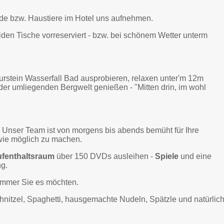
de bzw. Haustiere im Hotel uns aufnehmen.
iden Tische vorreserviert - bzw. bei schönem Wetter unterm
rstein Wasserfall Bad ausprobieren, relaxen unter'm 12m
der umliegenden Bergwelt genießen - "Mitten drin, im wohl
 Unser Team ist von morgens bis abends bemüht für Ihre
wie möglich zu machen.
fenthaltsraum
über 150 DVDs ausleihen -
Spiele
und eine
ng.
immer Sie es möchten.
nitzel, Spaghetti, hausgemachte Nudeln, Spätzle und natürlic