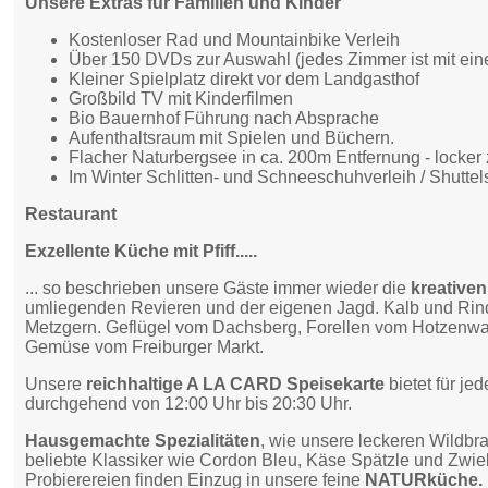
Unsere Extras für Familien und Kinder
Kostenloser Rad und Mountainbike Verleih
Über 150 DVDs zur Auswahl (jedes Zimmer ist mit ein
Kleiner Spielplatz direkt vor dem Landgasthof
Großbild TV mit Kinderfilmen
Bio Bauernhof Führung nach Absprache
Aufenthaltsraum mit Spielen und Büchern.
Flacher Naturbergsee in ca. 200m Entfernung - locker
Im Winter Schlitten- und Schneeschuhverleih / Shuttel
Restaurant
Exzellente Küche mit Pfiff.....
... so beschrieben unsere Gäste immer wieder die
kreative
umliegenden Revieren und der eigenen Jagd. Kalb und Ri
Metzgern. Geflügel vom Dachsberg, Forellen vom Hotzenwal
Gemüse vom Freiburger Markt.
Unsere
reichhaltige A LA CARD Speisekarte
bietet für j
durchgehend von 12:00 Uhr bis 20:30 Uhr.
Hausgemachte Spezialitäten
, wie unsere leckeren Wildb
beliebte Klassiker wie Cordon Bleu, Käse Spätzle und Zwie
Probierereien finden Einzug in unsere feine
NATURküche.