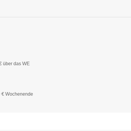
 € über das WE
00 € Wochenende