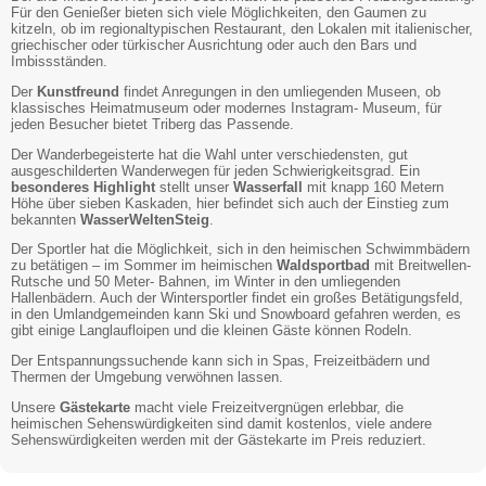
Für den Genießer bieten sich viele Möglichkeiten, den Gaumen zu
kitzeln, ob im regionaltypischen Restaurant, den Lokalen mit italienischer,
griechischer oder türkischer Ausrichtung oder auch den Bars und
Imbissständen.
Der
Kunstfreund
findet Anregungen in den umliegenden Museen, ob
klassisches Heimatmuseum oder modernes Instagram- Museum, für
jeden Besucher bietet Triberg das Passende.
Der Wanderbegeisterte hat die Wahl unter verschiedensten, gut
ausgeschilderten Wanderwegen für jeden Schwierigkeitsgrad. Ein
besonderes Highlight
stellt unser
Wasserfall
mit knapp 160 Metern
Höhe über sieben Kaskaden, hier befindet sich auch der Einstieg zum
bekannten
WasserWeltenSteig
.
Der Sportler hat die Möglichkeit, sich in den heimischen Schwimmbädern
zu betätigen – im Sommer im heimischen
Waldsportbad
mit Breitwellen-
Rutsche und 50 Meter- Bahnen, im Winter in den umliegenden
Hallenbädern. Auch der Wintersportler findet ein großes Betätigungsfeld,
in den Umlandgemeinden kann Ski und Snowboard gefahren werden, es
gibt einige Langlaufloipen und die kleinen Gäste können Rodeln.
Der Entspannungssuchende kann sich in Spas, Freizeitbädern und
Thermen der Umgebung verwöhnen lassen.
Unsere
Gästekarte
macht viele Freizeitvergnügen erlebbar, die
heimischen Sehenswürdigkeiten sind damit kostenlos, viele andere
Sehenswürdigkeiten werden mit der Gästekarte im Preis reduziert.