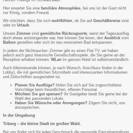
Hier erwartet Sie eine
familiäre Atmosphäre
, bei uns ist der Gast nicht
nur König, sondern Freund.
Wir möchten, dass Sie sich
wohlfühlen
, ob Sie auf
Geschäftsreise
sind
oder im
Urlaub
.
Unsere
Zimmer
sind
gemütliche Rückzugsorte
, wenn der Tagesausflug
doch etwas anstrengender war, hier können Sie lesen, den
Ausblick
vom
Balkon
genießen oder sich im neu renovierten Bad entspannen.
In jedem der Nichtraucher- Zimmer gibt es einen Flat TV, wir haben
jedoch auch ganz klassische Gesellschaftsspiele, die Sie gerne an der
Rezeption erhalten können.
WLan
im ganzen Hotel ist selbstverständlich.
Auch Alleinreisende können, je nach Wunsch, Anschluss finden in der
Lobby), die mit gemütlichen Sitzmöbeln und interessanten Informationen
und Zeitschriften ausgestattet ist.
Planen Sie Ausflüge?
Holen Sie sich auf Sie zugeschnittene
Vorschläge beim freundlichen, offenen Personal.
Möchten Sie gut speisen?
Ihr Gastgeber berät Sie gerne bei der
Wahl des passenden Lokals.
Haben Sie Wünsche oder Anregungen?
Zögern Sie nicht, uns
anzusprechen.
In der Umgebung
Triberg – die kleine Stadt im großen Wald.
Bei uns findet sich für jeden Geschmack die passende Freizeitgestaltung.