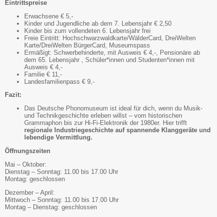
Eintrittspreise
Erwachsene € 5,-
Kinder und Jugendliche ab dem 7. Lebensjahr € 2,50
Kinder bis zum vollendeten 6. Lebensjahr frei
Freie Eintritt: Hochschwarzwaldkarte/WälderCard, DreiWelten
Karte/DreiWelten BürgerCard, Museumspass
Ermäßigt: Schwerbehinderte, mit Ausweis € 4,-, Pensionäre ab
dem 65. Lebensjahr , Schüler*innen und Studenten*innen mit
Ausweis € 4,-
Familie € 11,-
Landesfamilienpass € 9,-
Fazit:
Das Deutsche Phonomuseum ist ideal für dich, wenn du Musik-
und Technikgeschichte erleben willst – vom historischen
Grammaphon bis zur Hi-Fi-Elektronik der 1980er. Hier trifft
regionale
Industriegeschichte auf spannende Klanggeräte und
lebendige Vermittlung.
Öffnungszeiten
Mai – Oktober:
Dienstag – Sonntag: 11.00 bis 17.00 Uhr
Montag: geschlossen
Dezember – April:
Mittwoch – Sonntag: 11.00 bis 17.00 Uhr
Montag – Dienstag: geschlossen