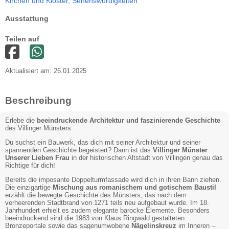
Kirchen und Klöster,
Sehenswürdigkeiten
Ausstattung
Teilen auf
Aktualisiert am: 26.01.2025
Beschreibung
Erlebe die
beeindruckende Architektur und faszinierende Geschichte
des Villinger Münsters
Du suchst ein Bauwerk, das dich mit seiner Architektur und seiner
spannenden Geschichte begeistert? Dann ist das
Villinger Münster
Unserer Lieben Frau
in der historischen Altstadt von Villingen genau das
Richtige für dich!
Bereits die imposante Doppelturmfassade wird dich in ihren Bann ziehen.
Die einzigartige
Mischung aus romanischem und gotischem Baustil
erzählt die bewegte Geschichte des Münsters, das nach dem
verheerenden Stadtbrand von 1271 teils neu aufgebaut wurde. Im 18.
Jahrhundert erhielt es zudem elegante barocke Elemente. Besonders
beeindruckend sind die 1983 von Klaus Ringwald gestalteten
Bronzeportale sowie das sagenumwobene
Nägelinskreuz
im Inneren –