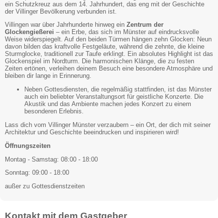
ein Schutzkreuz aus dem 14. Jahrhundert, das eng mit der Geschichte
der Villinger Bevölkerung verbunden ist.
Villingen war über Jahrhunderte hinweg ein
Zentrum der
Glockengießerei
– ein Erbe, das sich im Münster auf eindrucksvolle
Weise widerspiegelt. Auf den beiden Türmen hängen zehn Glocken: Neun
davon bilden das kraftvolle Festgeläute, während die zehnte, die kleine
Sturmglocke, traditionell zur Taufe erklingt. Ein absolutes Highlight ist das
Glockenspiel im Nordturm. Die harmonischen Klänge, die zu festen
Zeiten ertönen, verleihen deinem Besuch eine besondere Atmosphäre und
bleiben dir lange in Erinnerung.
Neben Gottesdiensten, die regelmäßig stattfinden, ist das Münster
auch ein beliebter Veranstaltungsort für geistliche Konzerte. Die
Akustik und das Ambiente machen jedes Konzert zu einem
besonderen Erlebnis.
Lass dich vom Villinger Münster verzaubern – ein Ort, der dich mit seiner
Architektur und Geschichte beeindrucken und inspirieren wird!
Öffnungszeiten
Montag - Samstag: 08:00 - 18:00
Sonntag: 09:00 - 18:00
außer zu Gottesdienstzeiten
Kontakt mit dem Gastgeber