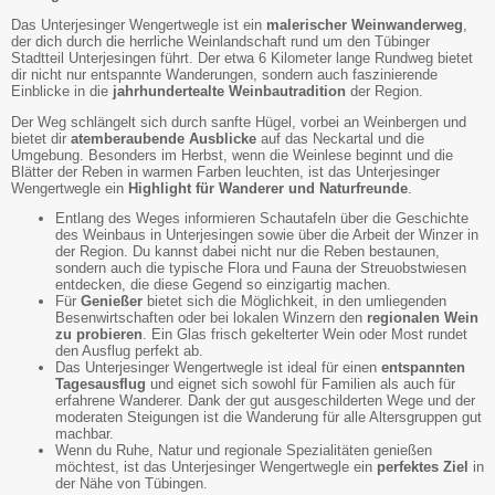
Das Unterjesinger Wengertwegle ist ein
malerischer Weinwanderweg
,
der dich durch die herrliche Weinlandschaft rund um den Tübinger
Stadtteil Unterjesingen führt. Der etwa 6 Kilometer lange Rundweg bietet
dir nicht nur entspannte Wanderungen, sondern auch faszinierende
Einblicke in die
jahrhundertealte Weinbautradition
der Region.
Der Weg schlängelt sich durch sanfte Hügel, vorbei an Weinbergen und
bietet dir
atemberaubende Ausblicke
auf das Neckartal und die
Umgebung. Besonders im Herbst, wenn die Weinlese beginnt und die
Blätter der Reben in warmen Farben leuchten, ist das Unterjesinger
Wengertwegle ein
Highlight für Wanderer und Naturfreunde
.
Entlang des Weges informieren Schautafeln über die Geschichte
des Weinbaus in Unterjesingen sowie über die Arbeit der Winzer in
der Region. Du kannst dabei nicht nur die Reben bestaunen,
sondern auch die typische Flora und Fauna der Streuobstwiesen
entdecken, die diese Gegend so einzigartig machen.
Für
Genießer
bietet sich die Möglichkeit, in den umliegenden
Besenwirtschaften oder bei lokalen Winzern den
regionalen Wein
zu probieren
. Ein Glas frisch gekelterter Wein oder Most rundet
den Ausflug perfekt ab.
Das Unterjesinger Wengertwegle ist ideal für einen
entspannten
Tagesausflug
und eignet sich sowohl für Familien als auch für
erfahrene Wanderer. Dank der gut ausgeschilderten Wege und der
moderaten Steigungen ist die Wanderung für alle Altersgruppen gut
machbar.
Wenn du Ruhe, Natur und regionale Spezialitäten genießen
möchtest, ist das Unterjesinger Wengertwegle ein
perfektes Ziel
in
der Nähe von Tübingen.