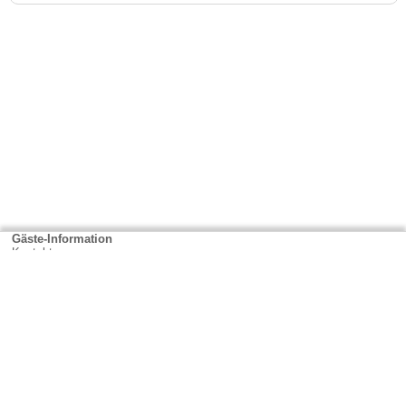
Gäste-Information
Kontakt
Anbieter-Informationen
Anmelden & Werben
Über uns
Das sind wir
AGB und Datenschutz
Impressum
Sitemap
Cookies verwalten
Weitere Portale
Urlaub in Rheinland-Pfalz
Urlaub in der Eifel