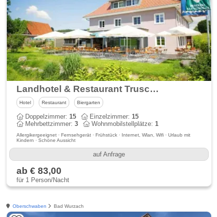
Landhotel & Restaurant Truschwende 4
Hotel
Restaurant
Biergarten
Doppelzimmer:
15
Einzelzimmer:
15
Mehrbettzimmer:
3
Wohnmobilstellplätze:
1
Allergikergeeignet · Fernsehgerät · Frühstück · Internet, Wlan, Wifi · Urlaub mit
Kindern · Schöne Aussicht
auf Anfrage
ab € 83,00
für 1 Person/Nacht
Oberschwaben
Bad Wurzach