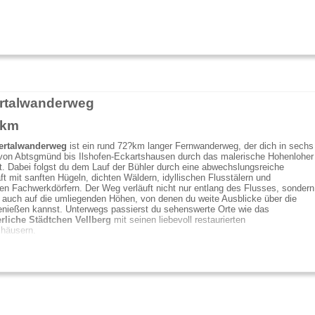
rtalwanderweg
 km
ertalwanderweg
ist ein rund 72?km langer Fernwanderweg, der dich in sechs
von Abtsgmünd bis Ilshofen-Eckartshausen durch das malerische Hohenloher
t. Dabei folgst du dem Lauf der Bühler durch eine abwechslungsreiche
t mit sanften Hügeln, dichten Wäldern, idyllischen Flusstälern und
n Fachwerkdörfern. Der Weg verläuft nicht nur entlang des Flusses, sondern
h auch auf die umliegenden Höhen, von denen du weite Ausblicke über die
enießen kannst. Unterwegs passierst du sehenswerte Orte wie das
erliche Städtchen Vellberg
mit seinen liebevoll restaurierten
häusern.
n b ...