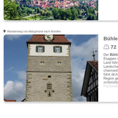
Wanderweg von Abtsgmünd nach Ilshofen
Bühle
72
Der
Bühl
Etappen 
Land führ
Landschaf
charmante
führt dic
Region g
mittelalt
Fachwerk
Ei