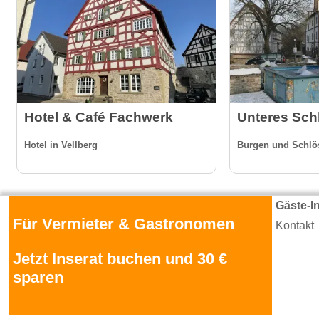
Hotel & Café Fachwerk
Unteres Sch
Hotel in Vellberg
Burgen und Schlös
Gäste-I
Für Vermieter & Gastronomen
Kontakt
Jetzt Inserat buchen und 30 €
sparen