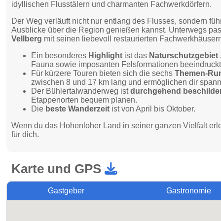
idyllischen Flusstälern und charmanten Fachwerkdörfern.
Der Weg verläuft nicht nur entlang des Flusses, sondern fü
Ausblicke über die Region genießen kannst. Unterwegs pas
Vellberg
mit seinen liebevoll restaurierten Fachwerkhäuser
Ein besonderes
Highlight
ist das
Naturschutzgebiet 
Fauna sowie imposanten Felsformationen beeindruckt
Für kürzere Touren bieten sich die sechs
Themen-Ru
zwischen 8 und 17 km lang und ermöglichen dir spanne
Der Bühlertalwanderweg ist
durchgehend beschilde
Etappenorten bequem planen.
Die
beste Wanderzeit
ist von April bis Oktober.
Wenn du das Hohenloher Land in seiner ganzen Vielfalt erl
für dich.
Karte und GPS
Gastgeber
Gastronomie