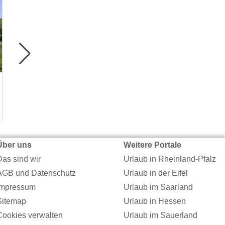
Burg Leofels
Burgen und Schlösser in Ilshofen
Über uns
Weitere Portale
Das sind wir
Urlaub in Rheinland-Pfalz
AGB und Datenschutz
Urlaub in der Eifel
Impressum
Urlaub im Saarland
Sitemap
Urlaub in Hessen
Cookies verwalten
Urlaub im Sauerland