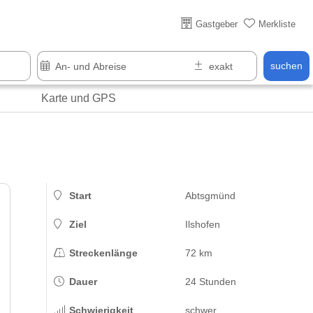
Gastgeber
Merkliste
suchen
Karte und GPS
Start
Abtsgmünd
Ziel
Ilshofen
Streckenlänge
72 km
Dauer
24 Stunden
Schwierigkeit
schwer