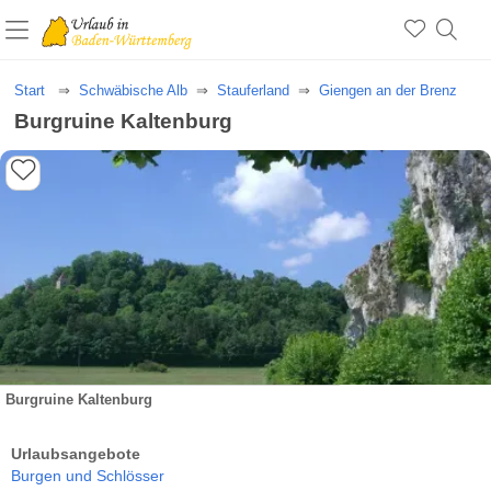
Start
Schwäbische Alb
Stauferland
Giengen an der Brenz
Burgruine Kaltenburg
Burgruine Kaltenburg
Urlaubsangebote
Burgen und Schlösser