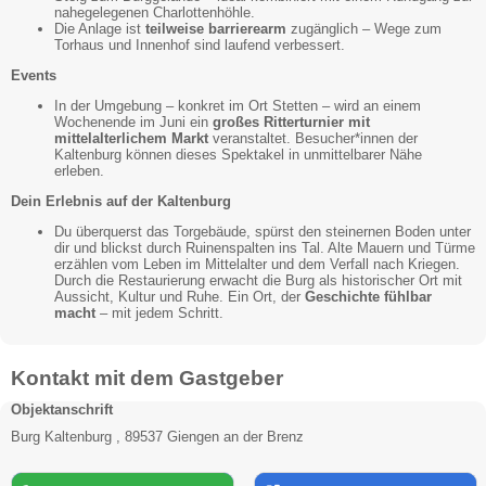
nahegelegenen Charlottenhöhle.
Die Anlage ist
teilweise barrierearm
zugänglich – Wege zum
Torhaus und Innenhof sind laufend verbessert.
Events
In der Umgebung – konkret im Ort Stetten – wird an einem
Wochenende im Juni ein
großes Ritterturnier mit
mittelalterlichem Markt
veranstaltet. Besucher*innen der
Kaltenburg können dieses Spektakel in unmittelbarer Nähe
erleben.
Dein Erlebnis auf der Kaltenburg
Du überquerst das Torgebäude, spürst den steinernen Boden unter
dir und blickst durch Ruinenspalten ins Tal. Alte Mauern und Türme
erzählen vom Leben im Mittelalter und dem Verfall nach Kriegen.
Durch die Restaurierung erwacht die Burg als historischer Ort mit
Aussicht, Kultur und Ruhe. Ein Ort, der
Geschichte fühlbar
macht
– mit jedem Schritt.
Kontakt mit dem Gastgeber
Objektanschrift
Burg Kaltenburg , 89537 Giengen an der Brenz