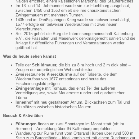
Kalden errichtet, einem kaiserlichen Marschall des Stauferreiches.
Im 13. und 14. Jahrhundert wurde sie zur Fluchtburg ausgebaut;
zwischen 1450 und 1560 erhielt sie ihre charakteristischen
Zwingermauern mit mehreren Türmen.
1435 und im Dreißigjährigen Krieg wurde sie schwer beschädigt,
1677 erfolgte ein teilweiser Wiederaufbau mit zwei neuen
Vierecktürmen.
Seit 2015 gehört die Burg der Interessengemeinschaft Kaltenburg
e.V., die Fassaden und Mauerwerk denkmalgerecht saniert und die
Anlage für öffentliche Führungen und Veranstaltungen wieder
geöffnet hat.
Was du heute sehen kannst
Teile der
Schildmauer,
die bis zu 8 m hoch und 2 m dick sind –
Zeugen der ursprünglichen Wehrarchitektur.
Zwei restaurierte
Vierecktürme
auf der Talseite, die dem
Wiederaufbau von 1677 entspringen und heute das
Erscheinungsbild prägen.
Zwingeranlage
mit Torhaus, das einst Teil der äußeren
Verteidigung war, sowie Mauerreste runder und quadratischer
Türme.
Innenhof
mit neu gestaltetem Atrium, Blickachsen zum Tal und
Sitzplätzen zwischen historischen Mauern.
Besuch & Aktivitäten
Führungen
finden an zwei Sonntagen im Monat statt (oft im
Sommer) – Anmeldung über IG Kaltenburg empfohlen.
Wanderung zur Ruine führt vom Ortsrand Hürben über rund 500 m
Steig zum Burggelände – ideal kombiniert mit einem Rundgang zur