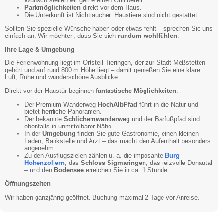
Wunsch stellen wir gerne einen Grill bereit.
Parkmöglichkeiten
direkt vor dem Haus.
Die Unterkunft ist Nichtraucher. Haustiere sind nicht gestattet.
Sollten Sie spezielle Wünsche haben oder etwas fehlt – sprechen Sie uns
einfach an. Wir möchten, dass Sie sich
rundum wohlfühlen
.
Ihre Lage & Umgebung
Die Ferienwohnung liegt im Ortsteil Tieringen, der zur Stadt Meßstetten
gehört und auf rund 800 m Höhe liegt – damit genießen Sie eine klare
Luft, Ruhe und wunderschöne Ausblicke.
Direkt vor der Haustür beginnen
fantastische Möglichkeiten
:
Der Premium-Wanderweg
HochAlbPfad
führt in die Natur und
bietet herrliche Panoramen.
Der bekannte
Schlichemwanderweg
und der Barfußpfad sind
ebenfalls in unmittelbarer Nähe.
In der
Umgebung
finden Sie gute Gastronomie, einen kleinen
Laden, Bankstelle und Arzt – das macht den Aufenthalt besonders
angenehm.
Zu den Ausflugszielen zählen u. a. die imposante
Burg
Hohenzollern
, das
Schloss Sigmaringen
, das reizvolle Donautal
– und den
Bodensee
erreichen Sie in ca. 1 Stunde.
Öffnungszeiten
Wir haben ganzjährig geöffnet. Buchung maximal 2 Tage vor Anreise.