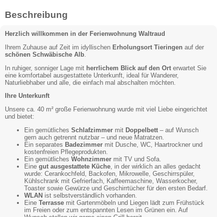
Beschreibung
Herzlich willkommen in der Ferienwohnung Waltraud
Ihrem Zuhause auf Zeit im idyllischen
Erholungsort Tieringen
auf der
schönen Schwäbische Alb
.
In ruhiger, sonniger Lage mit
herrlichem Blick auf den Ort
erwartet Sie
eine komfortabel ausgestattete Unterkunft, ideal für Wanderer,
Naturliebhaber und alle, die einfach mal abschalten möchten.
Ihre Unterkunft
Unsere ca. 40 m² große Ferienwohnung wurde mit viel Liebe eingerichtet
und bietet:
Ein gemütliches
Schlafzimmer
mit
Doppelbett
– auf Wunsch
gern auch getrennt nutzbar – und neue Matratzen.
Ein separates
Badezimmer
mit Dusche, WC, Haartrockner und
kostenfreien Pflegeprodukten.
Ein gemütliches
Wohnzimmer
mit TV und Sofa.
Eine
gut ausgestattete Küche
, in der wirklich an alles gedacht
wurde: Cerankochfeld, Backofen, Mikrowelle, Geschirrspüler,
Kühlschrank mit Gefrierfach, Kaffeemaschine, Wasserkocher,
Toaster sowie Gewürze und Geschirrtücher für den ersten Bedarf.
WLAN
ist selbstverständlich vorhanden.
Eine
Terrasse
mit Gartenmöbeln und Liegen lädt zum Frühstück
im Freien oder zum entspannten Lesen im Grünen ein. Auf