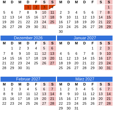
M
D
M
D
F
S
S
M
D
M
D
F
S
S
1
2
3
4
1
5
6
7
8
9
10
11
2
3
4
5
6
7
8
12
13
14
15
16
17
18
9
10
11
12
13
14
15
19
20
21
22
23
24
25
16
17
18
19
20
21
22
26
27
28
29
30
31
23
24
25
26
27
28
29
30
Dezember 2026
Januar 2027
M
D
M
D
F
S
S
M
D
M
D
F
S
S
1
2
3
4
5
6
1
2
3
7
8
9
10
11
12
13
4
5
6
7
8
9
10
14
15
16
17
18
19
20
11
12
13
14
15
16
17
21
22
23
24
25
26
27
18
19
20
21
22
23
24
28
29
30
31
25
26
27
28
29
30
31
Februar 2027
März 2027
M
D
M
D
F
S
S
M
D
M
D
F
S
S
1
2
3
4
5
6
7
1
2
3
4
5
6
7
8
9
10
11
12
13
14
8
9
10
11
12
13
14
15
16
17
18
19
20
21
15
16
17
18
19
20
21
22
23
24
25
26
27
28
22
23
24
25
26
27
28
29
30
31