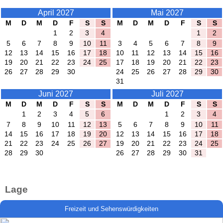
April 2027
Mai 2027
M
D
M
D
F
S
S
M
D
M
D
F
S
S
1
2
3
4
1
2
5
6
7
8
9
10
11
3
4
5
6
7
8
9
12
13
14
15
16
17
18
10
11
12
13
14
15
16
19
20
21
22
23
24
25
17
18
19
20
21
22
23
26
27
28
29
30
24
25
26
27
28
29
30
31
Juni 2027
Juli 2027
M
D
M
D
F
S
S
M
D
M
D
F
S
S
1
2
3
4
5
6
1
2
3
4
7
8
9
10
11
12
13
5
6
7
8
9
10
11
14
15
16
17
18
19
20
12
13
14
15
16
17
18
21
22
23
24
25
26
27
19
20
21
22
23
24
25
28
29
30
26
27
28
29
30
31
Lage
Freizeit und Sehenswürdigkeiten