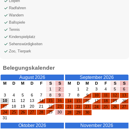
Loipen
Radfahren
Wandern
Ballspiele
Tennis
Kinderspielplatz
Sehenswürdigkeiten
Zoo, Tierpark
Belegungskalender
August 2026
September 2026
M
D
M
D
F
S
S
M
D
M
D
F
S
S
1
2
1
2
3
4
5
6
3
4
5
6
7
8
9
7
8
9
10
11
12
13
10
11
12
13
14
15
16
14
15
16
17
18
19
20
17
18
19
20
21
22
23
21
22
23
24
25
26
27
24
25
26
27
28
29
30
28
29
30
31
Oktober 2026
November 2026