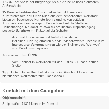
1760/61 der Abriss der Burganlage bis auf die heute noch sichtbaren
Außenwände.
15 Bronzeplastiken
des Strümpfelbacher Bildhauers und
Kunstprofessors Karl Ulrich Nuss aus dem benachbarten Weinstadt
bieten ein besonderes
Kunsterlebnis u
nd locken seitdem
KunstliebhaberInnen aus ganz Deutschland auf die Stettener
Halbhöhenlage. Mit dabei ist etwa die am inneren Treppenaufgang
postierte
Burghexe
mit Katze auf der Schulter.
Auch mit Kinderwagen und Rollstuhl befahrbar.
Bei einer
Führung
erfahren Sie viel Wissenswertes über die Burg.
Interessante
Veranstaltungen
wie der "Kulinarische Weinweg"
sind Publikumsmagneten.
Anreise mit dem ÖPVN
Vom Bahnhof in Waiblingen mit der Buslinie 211 nach Kernen-
Stetten.
Tipp:
Unterhalb der Burg befindet sich ein hübsches Museum mit
historischen Werkstätten zum Flachsanbau.
Kontakt mit dem Gastgeber
Objektanschrift
Steigstraße , 71394 Kernen im Remstal