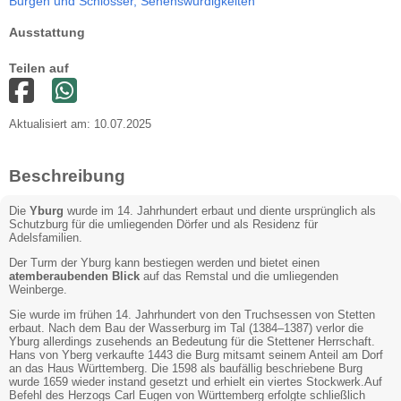
Burgen und Schlösser,
Sehenswürdigkeiten
Ausstattung
Teilen auf
Aktualisiert am: 10.07.2025
Beschreibung
Die
Yburg
wurde im 14. Jahrhundert erbaut und diente ursprünglich als
Schutzburg für die umliegenden Dörfer und als Residenz für
Adelsfamilien.
Der Turm der Yburg kann bestiegen werden und bietet einen
atemberaubenden Blick
auf das Remstal und die umliegenden
Weinberge.
Sie wurde im frühen 14. Jahrhundert von den Truchsessen von Stetten
erbaut. Nach dem Bau der Wasserburg im Tal (1384–1387) verlor die
Yburg allerdings zusehends an Bedeutung für die Stettener Herrschaft.
Hans von Yberg verkaufte 1443 die Burg mitsamt seinem Anteil am Dorf
an das Haus Württemberg. Die 1598 als baufällig beschriebene Burg
wurde 1659 wieder instand gesetzt und erhielt ein viertes Stockwerk.Auf
Befehl des Herzogs Carl Eugen von Württemberg erfolgte schließlich