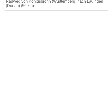
Radweg von Königsbronn (Württemberg) nach Lauingen
(Donau) (56 km)
Gäste-I
Für Vermieter & Gastronomen
Kontakt
Jetzt Inserat buchen und 30 €
sparen