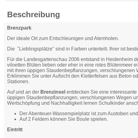
Beschreibung
Brenzpark
Der ideale Ort zum Entschleunigen und Atemholen.
Die "Lieblingsplätze" sind in Farben unterteilt. Ihrer ist bes
Für die Landesgartenschau 2006 entstand in Heidenheim der 
viloetten Blüten lieben oder eher in eine rotes Blütenmeer e
mit ihren üppigen Staudenbepflanzungen, verschlungenen 
Erklimmen Sie unter Aufsicht den Kletterfelsen aus Beton od
Stationen.
Auf und an der
Brenzinsel
entdecken Sie eine interessante
üppigen Staudenbepflanzungen, verschlungenen Wegen und 
Wertschöpfung und Nachhaltigkeit lernen Schulkinder ansc
Der Abenteuer-Wasserspielplatz ist zum Austoben u
Auf 2 Feldern können Sie Boule spielen.
Eintritt