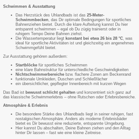
Schwimmen & Ausstattung
Das Herzstück des Uhlandbads ist das
25-Meter-
Schwimmbecken
, das Dir optimale Bedingungen für sportliches
Bahnenziehen bietet. Durch die klare Aufteilung kannst Du hier
entspannt schwimmen – egal ob Du zügig trainierst oder in
ruhigem Tempo Deine Bahnen ziehst.
Die Wassertemperatur liegt
konstant bei etwa 26 bis 28 °C
, was
ideal für sportliche Aktivitäten ist und gleichzeitig ein angenehmes
Schwimmgefühl bietet.
Zur Ausstattung gehören außerdem:
Startblöcke
für sportliches Schwimmen
eine klare Bahnstruktur für unterschiedliche Geschwindigkeiten
Nichtschwimmerbereiche
bzw. flachere Zonen am Beckenrand
funktionale Umkleiden, Duschen und Schließfächer
ein übersichtlicher, gepflegter Innenbereich mit kurzen Wegen
Das Bad ist
bewusst schlicht gehalten
und konzentriert sich ganz auf
das klassische Schwimmerlebnis – ohne Rutschen oder Erlebnisbereiche.
Atmosphäre & Erlebnis
Die besondere Stärke des Uhlandbads liegt in seiner ruhigen, fast
nostalgischen Atmosphäre. Anders als moderne Erlebnisbäder
bietet es Dir bewusst eine reduzierte, entspannte Umgebung.
Hier kannst Du abschalten, Deine Bahnen ziehen und den Alltag
hinter Dir lassen – fast wie eine kleine Zeitreise.