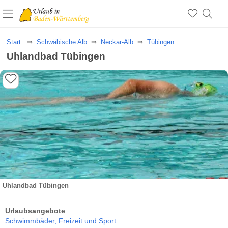
Start
Schwäbische Alb
Neckar-Alb
Tübingen
Uhlandbad Tübingen
Uhlandbad Tübingen
Urlaubsangebote
Schwimmbäder,
Freizeit und Sport