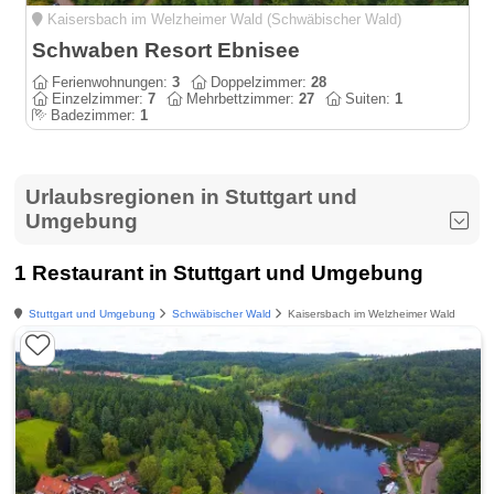
Kaisersbach im Welzheimer Wald (Schwäbischer Wald)
Schwaben Resort Ebnisee
Ferienwohnungen:
3
Doppelzimmer:
28
Einzelzimmer:
7
Mehrbettzimmer:
27
Suiten:
1
Badezimmer:
1
Urlaubsregionen in Stuttgart und
Umgebung
1 Restaurant in Stuttgart und Umgebung
Stuttgart und Umgebung
Schwäbischer Wald
Kaisersbach im Welzheimer Wald