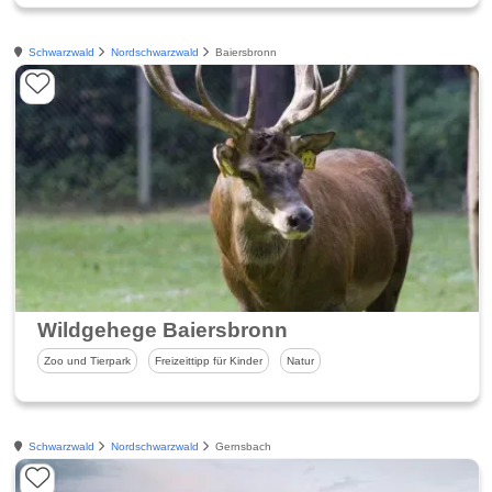
Schwarzwald
Nordschwarzwald
Baiersbronn
Wildgehege Baiersbronn
Zoo und Tierpark
Freizeittipp für Kinder
Natur
Schwarzwald
Nordschwarzwald
Gernsbach