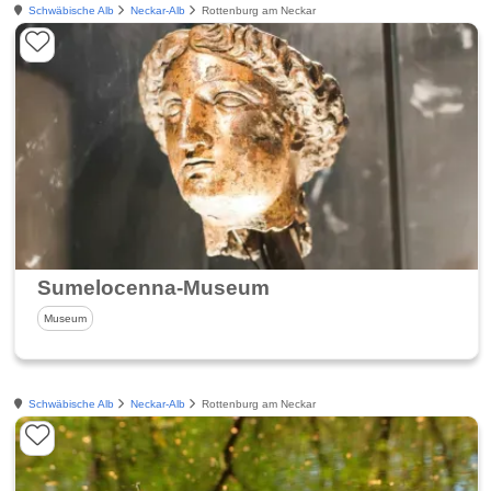
Schwäbische Alb
Neckar-Alb
Rottenburg am Neckar
Sumelocenna-Museum
Museum
Schwäbische Alb
Neckar-Alb
Rottenburg am Neckar