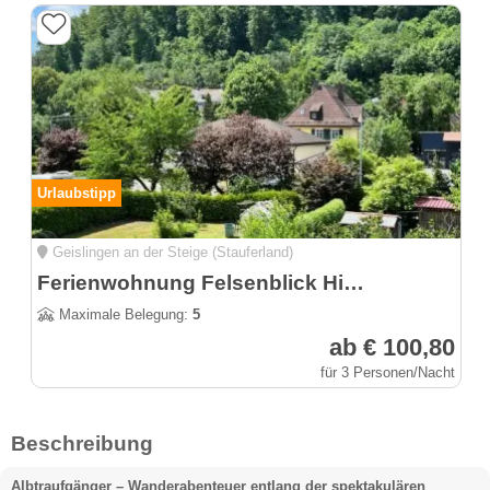
Urlaubstipp
Geislingen an der Steige (Stauferland)
Ferienwohnung Felsenblick Himmelsfels
Maximale Belegung:
5
ab € 100,80
für 3 Personen/Nacht
Beschreibung
Albtraufgänger – Wanderabenteuer entlang der spektakulären