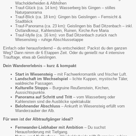
Wacholderheiden & Albhöhen
Trauf-Glück (ca. 14 km): Wasserberg bis Gingen – stilles
Naturpanorama
Trauf-Blick (ca. 18 km): Gingen bis Geislingen – Fernsicht &
Stadtblick
Trauf-Panorama (ca. 23 km): Geislingen bis Bad Ditzenbach – inkl.
Ostlandkreuz, Kahlenstein, Ruinen, Kirche Ave Maria
Trauf-Idylle (ca. 16 km): von Bad Ditzenbach zurück nach
Wiesensteig – ruhige Abschlussetappe
Einfach oder herausfordernd – du entscheidest: Packst du den ganzen
Weg? Dann nimm dir 6 Etappen Zeit. Oder du genießt nur 4 intensive
Trauftage, etwa ab Geislingen.
Dein Wandererlebnis – kurz & kompakt
Start in Wiesensteig
– mit Fachwerkromantik und frischer Luft.
Landschaft im Wechselspiel
– lichte Kuppen, mystische Täler,
waldreiche Passagen.
Kulturelle Stopps
– Burgruine Reußenstein, Kirchen,
Aussichtspunkte.
Panorama auf Schritt und Tritt
– vom Wasserberg oder
Kahlenstein sind die Ausblicke spektakulär.
Belohnender Abschluss
– Ankunft in Wiesensteig erfüllt vom
Wanderzauber der Alb.
Für wen ist der Albtraufgänger ideal?
Fernwander-Liebhaber mit Ambition
– Du suchst
Herausforderung mit Tiefgang.