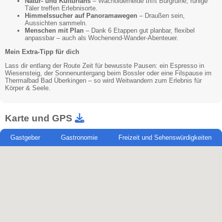
Natur- und Kulturfans
– Wacholderheide trifft Burgruine, ruhige
Täler treffen Erlebnisorte.
Himmelssucher auf Panoramawegen
– Draußen sein,
Aussichten sammeln.
Menschen mit Plan
– Dank 6 Etappen gut planbar, flexibel
anpassbar – auch als Wochenend-Wander-Abenteuer.
Mein Extra-Tipp für dich
Lass dir entlang der Route Zeit für bewusste Pausen: ein Espresso in
Wiesensteig, der Sonnenuntergang beim Bossler oder eine Filspause im
Thermalbad Bad Überkingen – so wird Weitwandern zum Erlebnis für
Körper & Seele.
Karte und GPS
Gastgeber
Gastronomie
Freizeit und Sehenswürdigkeiten