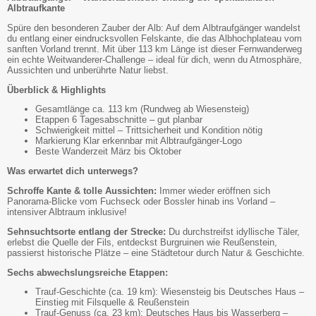
Albtraufkante
Spüre den besonderen Zauber der Alb: Auf dem Albtraufgänger wandelst
du entlang einer eindrucksvollen Felskante, die das Albhochplateau vom
sanften Vorland trennt. Mit über 113 km Länge ist dieser Fernwanderweg
ein echte Weitwanderer-Challenge – ideal für dich, wenn du Atmosphäre,
Aussichten und unberührte Natur liebst.
Überblick & Highlights
Gesamtlänge ca. 113 km (Rundweg ab Wiesensteig)
Etappen 6 Tagesabschnitte – gut planbar
Schwierigkeit mittel – Trittsicherheit und Kondition nötig
Markierung Klar erkennbar mit Albtraufgänger-Logo
Beste Wanderzeit März bis Oktober
Was erwartet dich unterwegs?
Schroffe Kante & tolle Aussichten:
Immer wieder eröffnen sich
Panorama-Blicke vom Fuchseck oder Bossler hinab ins Vorland –
intensiver Albtraum inklusive!
Sehnsuchtsorte entlang der Strecke:
Du durchstreifst idyllische Täler,
erlebst die Quelle der Fils, entdeckst Burgruinen wie Reußenstein,
passierst historische Plätze – eine Städtetour durch Natur & Geschichte.
Sechs abwechslungsreiche Etappen:
Trauf-Geschichte (ca. 19 km): Wiesensteig bis Deutsches Haus –
Einstieg mit Filsquelle & Reußenstein
Trauf-Genuss (ca. 23 km): Deutsches Haus bis Wasserberg –