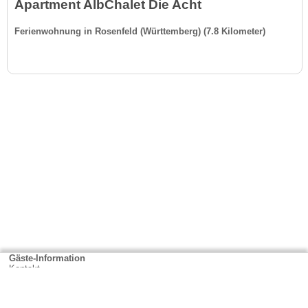
Apartment AlbChalet Die Acht
Ferienwohnung in Rosenfeld (Württemberg) (7.8 Kilometer)
Gäste-Information
Kontakt
Anbieter-Informationen
Anmelden & Werben
Über uns