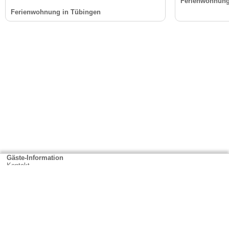
Ferienwohnung
Ferienwohnung in Tübingen
Gäste-Information
Kontakt
Anbieter-Informationen
Anmelden & Werben
Über uns
Das sind wir
AGB und Datenschutz
Impressum
Sitemap
Cookies verwalten