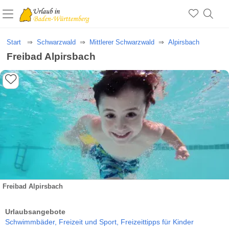
Start
Schwarzwald
Mittlerer Schwarzwald
Alpirsbach
Freibad Alpirsbach
Freibad Alpirsbach
Urlaubsangebote
Schwimmbäder,
Freizeit und Sport,
Freizeittipps für Kinder