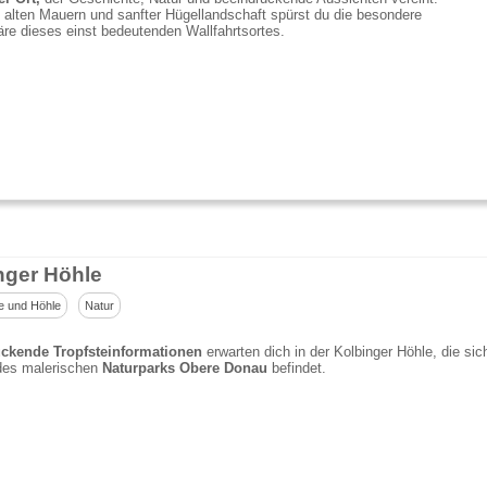
alten Mauern und sanfter Hügellandschaft spürst du die besondere
e dieses einst bedeutenden Wallfahrtsortes.
nger Höhle
e und Höhle
Natur
ckende Tropfsteinformationen
erwarten dich in der Kolbinger Höhle, die sic
des malerischen
Naturparks Obere Donau
befindet.