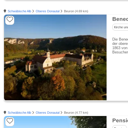
Schwäbische Alb
Oberes Donautal
Beuron (4.69 km)
Bened
Kirche un
Die Bened
der obere
1863 von 
Besucher
Schwäbische Alb
Oberes Donautal
Beuron (4.77 km)
Pensi