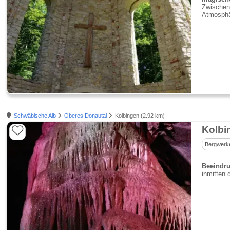
Zwischen 
Atmosphär
Schwäbische Alb
Oberes Donautal
Kolbingen (2.92 km)
Kolbi
Bergwerk
Beeindru
inmitten 
.