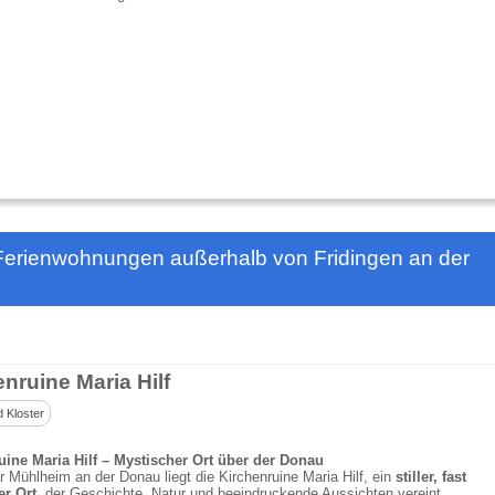
Ferienwohnungen außerhalb von Fridingen an der
nruine Maria Hilf
d Kloster
uine Maria Hilf – Mystischer Ort über der Donau
 Mühlheim an der Donau liegt die Kirchenruine Maria Hilf, ein
stiller, fast
r Ort,
der Geschichte, Natur und beeindruckende Aussichten vereint.