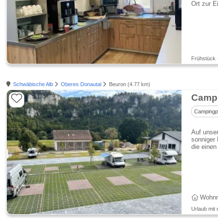
Ort zur E
Frühstück 
Schwäbische Alb
Oberes Donautal
Beuron (4.77 km)
Camp
Campingp
Auf uns
sonniger 
die einen
Wohnmo
Urlaub mit 