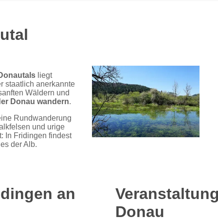
utal
Donautals
liegt
er staatlich anerkannte
 sanften Wäldern und
der Donau wandern
.
eine Rundwanderung
alkfelsen und urige
: In Fridingen findest
es der Alb.
idingen an
Veranstaltung
Donau