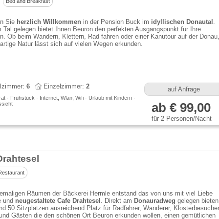
Bed and Breakfast
en Sie
herzlich Willkommen
in der Pension Buck im
idyllischen Donautal
.
m Tal gelegen bietet Ihnen Beuron den perfekten Ausgangspunkt für Ihre
en. Ob beim Wandern, Klettern, Rad fahren oder einer Kanutour auf der Donau
gartige Natur lässt sich auf vielen Wegen erkunden.
lzimmer:
6
Einzelzimmer:
2
auf Anfrage
t · Frühstück · Internet, Wlan, Wifi · Urlaub mit Kindern ·
sicht
ab € 99,00
für 2 Personen/Nacht
Drahtesel
Restaurant
emaligen Räumen der Bäckerei Hermle entstand das von uns mit viel Liebe
e und
neugestaltete Cafe Drahtesel
. Direkt am
Donauradweg
gelegen bieten
und 50 Sitzplätzen ausreichend Platz für Radfahrer, Wanderer, Klosterbesucher
und Gästen die den schönen Ort Beuron erkunden wollen, einen gemütlichen