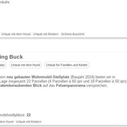
inkehr.
· Urlaub mit dem Hund · Urlaub mit Kindern · Schöne Aussicht
ing Buck
latz
Urlaub mit dem Hund
Urlaub für Familien und Kinder
erem
neu gebauten Wohnmobil-Stellplatz
(Baujahr 2024) bieten wir in
Lage insgesamt 22 Parzellen (4 Parzellen á 60 qm und 18 Parzellen á 50 qm)
atemberaubenden Blick
auf das
Felsenpanorama
versprechen.
bilstellplätze:
22
dem Hund · Urlaub mit Kindern