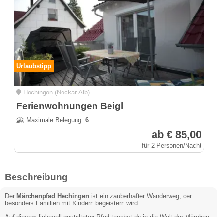
Urlaubstipp
Hechingen (Neckar-Alb)
Ferienwohnungen Beigl
Maximale Belegung:
6
ab € 85,00
für 2 Personen/Nacht
Beschreibung
Der
Märchenpfad Hechingen
ist ein zauberhafter Wanderweg, der
besonders Familien mit Kindern begeistern wird.
Auf diesem liebevoll gestalteten Pfad tauchst du in die Welt der Märchen