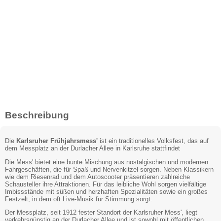
Beschreibung
Die
Karlsruher Frühjahrsmess'
ist ein traditionelles Volksfest, das auf
dem Messplatz an der Durlacher Allee in Karlsruhe stattfindet
Die Mess' bietet eine bunte Mischung aus nostalgischen und modernen
Fahrgeschäften, die für Spaß und Nervenkitzel sorgen. Neben Klassikern
wie dem Riesenrad und dem Autoscooter präsentieren zahlreiche
Schausteller ihre Attraktionen. Für das leibliche Wohl sorgen vielfältige
Imbissstände mit süßen und herzhaften Spezialitäten sowie ein großes
Festzelt, in dem oft Live-Musik für Stimmung sorgt.
Der Messplatz, seit 1912 fester Standort der Karlsruher Mess', liegt
verkehrsgünstig an der Durlacher Allee und ist sowohl mit öffentlichen