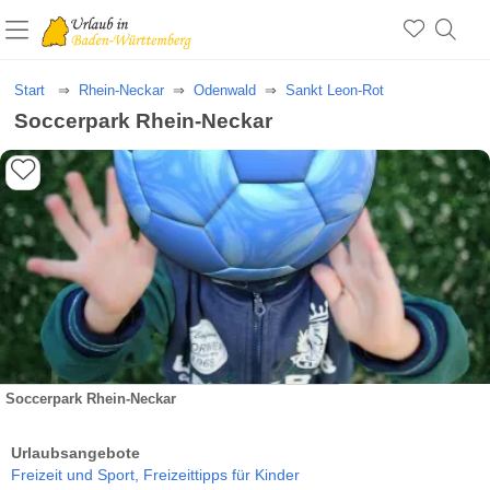
Start
Rhein-Neckar
Odenwald
Sankt Leon-Rot
Soccerpark Rhein-Neckar
Soccerpark Rhein-Neckar
Urlaubsangebote
Freizeit und Sport,
Freizeittipps für Kinder