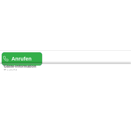
Anrufen
Gäste-Information
Kontakt
Anbieter-Informationen
Anmelden & Werben
Über uns
Das sind wir
AGB und Datenschutz
Impressum
Sitemap
Cookies verwalten
Weitere Portale
Urlaub in Rheinland-Pfalz
Urlaub in der Eifel
Urlaub im Saarland
Urlaub in Hessen