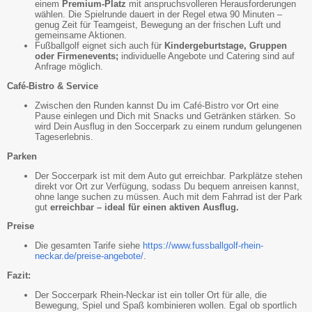
einem
Premium-Platz
mit anspruchsvolleren Herausforderungen
wählen. Die Spielrunde dauert in der Regel etwa 90 Minuten –
genug Zeit für Teamgeist, Bewegung an der frischen Luft und
gemeinsame Aktionen.
Fußballgolf eignet sich auch für
Kindergeburtstage, Gruppen
oder Firmenevents;
individuelle Angebote und Catering sind auf
Anfrage möglich.
Café-Bistro & Service
Zwischen den Runden kannst Du im Café-Bistro vor Ort eine
Pause einlegen und Dich mit Snacks und Getränken stärken. So
wird Dein Ausflug in den Soccerpark zu einem rundum gelungenen
Tageserlebnis.
Parken
Der Soccerpark ist mit dem Auto gut erreichbar. Parkplätze stehen
direkt vor Ort zur Verfügung, sodass Du bequem anreisen kannst,
ohne lange suchen zu müssen. Auch mit dem Fahrrad ist der Park
gut
erreichbar – ideal für einen aktiven Ausflug.
Preise
Die gesamten Tarife siehe
https://www.fussballgolf-rhein-
neckar.de/preise-angebote/
.
Fazit:
Der Soccerpark Rhein-Neckar ist ein toller Ort für alle, die
Bewegung, Spiel und Spaß kombinieren wollen. Egal ob sportlich