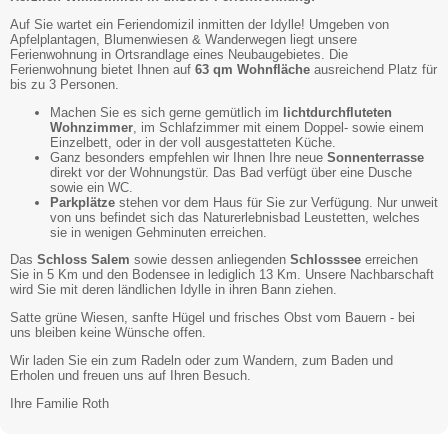
Auf Sie wartet ein Feriendomizil inmitten der Idylle! Umgeben von
Apfelplantagen, Blumenwiesen & Wanderwegen liegt unsere
Ferienwohnung in Ortsrandlage eines Neubaugebietes. Die
Ferienwohnung bietet Ihnen auf
63 qm Wohnfläche
ausreichend Platz für
bis zu 3 Personen.
Machen Sie es sich gerne gemütlich im
lichtdurchfluteten
Wohnzimmer
, im Schlafzimmer mit einem Doppel- sowie einem
Einzelbett, oder in der voll ausgestatteten Küche.
Ganz besonders empfehlen wir Ihnen Ihre neue
Sonnenterrasse
direkt vor der Wohnungstür. Das Bad verfügt über eine Dusche
sowie ein WC.
Parkplätze
stehen vor dem Haus für Sie zur Verfügung. Nur unweit
von uns befindet sich das Naturerlebnisbad Leustetten, welches
sie in wenigen Gehminuten erreichen.
Das
Schloss Salem
sowie dessen anliegenden
Schlosssee
erreichen
Sie in 5 Km und den Bodensee in lediglich 13 Km. Unsere Nachbarschaft
wird Sie mit deren ländlichen Idylle in ihren Bann ziehen.
Satte grüne Wiesen, sanfte Hügel und frisches Obst vom Bauern - bei
uns bleiben keine Wünsche offen.
Wir laden Sie ein zum Radeln oder zum Wandern, zum Baden und
Erholen und freuen uns auf Ihren Besuch.
Ihre Familie Roth