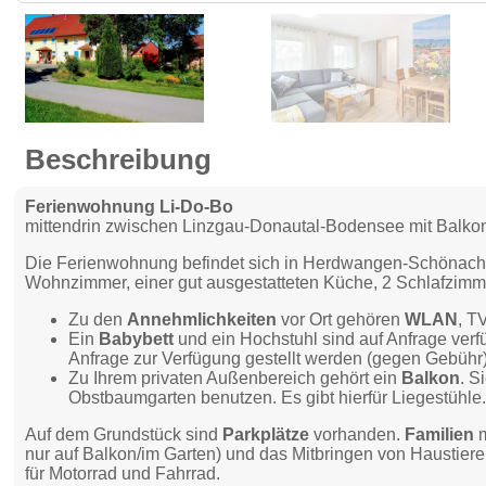
Beschreibung
Ferienwohnung Li-Do-Bo
mittendrin zwischen Linzgau-Donautal-Bodensee mit Balkon
Die Ferienwohnung befindet sich in Herdwangen-Schönach, 
Wohnzimmer, einer gut ausgestatteten Küche, 2 Schlafzimme
Zu den
Annehmlichkeiten
vor Ort gehören
WLAN
, T
Ein
Babybett
und ein Hochstuhl sind auf Anfrage ver
Anfrage zur Verfügung gestellt werden (gegen Gebühr)
Zu Ihrem privaten Außenbereich gehört ein
Balkon
. S
Obstbaumgarten benutzen. Es gibt hierfür Liegestühle
Auf dem Grundstück sind
Parkplätze
vorhanden.
Familien
m
nur auf Balkon/im Garten) und das Mitbringen von Haustieren 
für Motorrad und Fahrrad.