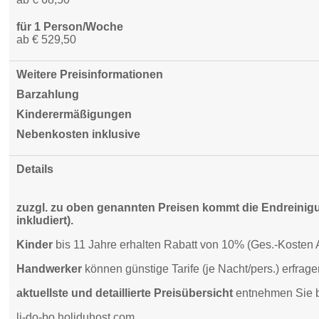
für 1 Person/Woche
ab € 529,50
Weitere Preisinformationen
Barzahlung
Kinderermäßigungen
Nebenkosten inklusive
Details
zuzgl. zu oben genannten Preisen kommt die Endreinigu
inkludiert).
Kinder
bis 11 Jahre erhalten Rabatt von 10% (Ges.-Kosten A
Handwerker
können günstige Tarife (je Nacht/pers.) erfrage
aktuellste und detaillierte
Preisübersicht
entnehmen Sie b
li-do-bo.holiduhost.com