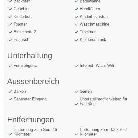
Backofen
Badewanne
Geschirr
Handtücher
Kinderbett
Kinderhochstuhl
Toaster
Waschmaschine
Einzelbett: 2
Trockner
Esstisch
Kleiderschrank
Unterhaltung
Fernsehgerät
Internet, Wlan, Wifi
Aussenbereich
Balkon
Garten
Separater Eingang
Unterstellmöglichkeiten für
Fahrräder
Entfernungen
Entfernung zum See: 16
Entfernung zum Bäcker: 3
Kilometer
Kilometer