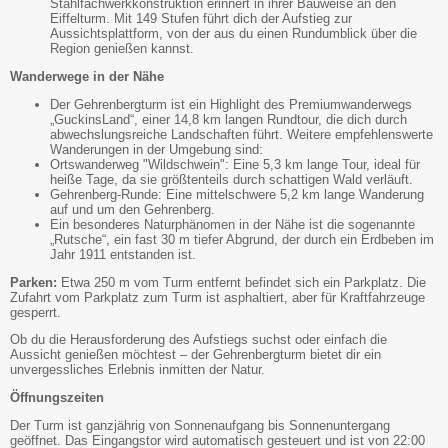
Stahlfachwerkkonstruktion erinnert in ihrer Bauweise an den
Eiffelturm. Mit 149 Stufen führt dich der Aufstieg zur
Aussichtsplattform, von der aus du einen Rundumblick über die
Region genießen kannst.
Wanderwege in der Nähe
Der Gehrenbergturm ist ein Highlight des Premiumwanderwegs
„GuckinsLand“, einer 14,8 km langen Rundtour, die dich durch
abwechslungsreiche Landschaften führt. Weitere empfehlenswerte
Wanderungen in der Umgebung sind:
Ortswanderweg "Wildschwein": Eine 5,3 km lange Tour, ideal für
heiße Tage, da sie größtenteils durch schattigen Wald verläuft.
Gehrenberg-Runde: Eine mittelschwere 5,2 km lange Wanderung
auf und um den Gehrenberg.
Ein besonderes Naturphänomen in der Nähe ist die sogenannte
„Rutsche“, ein fast 30 m tiefer Abgrund, der durch ein Erdbeben im
Jahr 1911 entstanden ist.
Parken:
Etwa 250 m vom Turm entfernt befindet sich ein Parkplatz. Die
Zufahrt vom Parkplatz zum Turm ist asphaltiert, aber für Kraftfahrzeuge
gesperrt.
Ob du die Herausforderung des Aufstiegs suchst oder einfach die
Aussicht genießen möchtest – der Gehrenbergturm bietet dir ein
unvergessliches Erlebnis inmitten der Natur.
Öffnungszeiten
Der Turm ist ganzjährig von Sonnenaufgang bis Sonnenuntergang
geöffnet. Das Eingangstor wird automatisch gesteuert und ist von 22:00