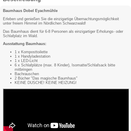
Baumhaus Dobel Eyachmühle
Erleben und genießen Sie die einzigartige Übernachtungsmöglichkeit
unter freiem Himmel im Nördlichen Schwarzwald!
Das Baumhaus dient für 6-8 Personen als einzigartiger Erholungs- oder
Schlafplatz im Wald.
Ausstattung Baumhaus:
1 x Komposttoilette
1 x Handyladestation
1 x LED-Licht
6 x Schlafplätze (max. 8 Kinder), Isomatte/Schlafsack bitte
mitbringen
Bachrauschen
2 Bücher "Das magische Baumhaus"
KEINE DUSCHE! KEINE HEIZUNG!