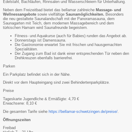
Edelstahl, Bachläufen, Rinnsalen und Wasserschleiern für Unterhaltung.
Neben dem Freizeitbad bietet das bellamar zahlreiche
Massage- und
Wellnessangebote
sowie vielfältige
Saunamöglichkeiten.
Besonders
die neu gestaltete Saunalandschaft mit der Panoramasauna, dem
Saunagarten mit Teich, dem modernen Massagebereich und dem
türkischen Hamam wird Saunafreunde begeistern.
Fitness- und Aquakurse (auch für Babies) runden das Angebot ab.
Donnerstags ist Damensauna.
Die Gastronomie erwartet Sie mit frischen und hausgemachten
Spezialitäten.
Der Zugang zum Bad ist dank einer entsprechenden Tür neben den
Drehkreuzen ebenfalls barrierefrei.
Parken
Ein Parkplatz befindet sich in der Nähe.
Direkt vor dem Haupteingang sind zwei Behindertenparkplätze.
Preise
Tageskarte Jugendliche & Ermäßigte: 4,70 €
Erwachsene: 8,10 €
Die gesamten Tarife siehe
https://bellamar-schwetzingen.de/preise/
.
Öffnungszeiten
Freibad