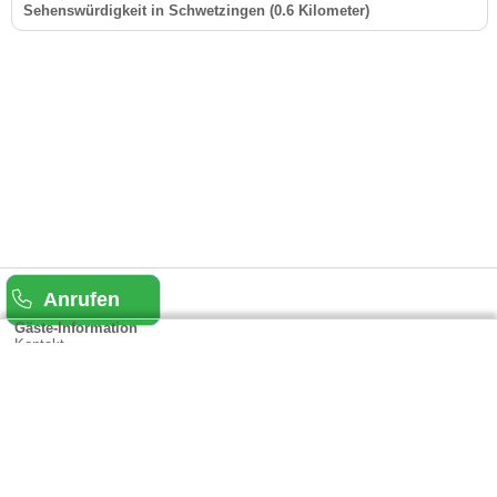
Sehenswürdigkeit in Schwetzingen (0.6 Kilometer)
Anrufen
Gäste-Information
Kontakt
Anbieter-Informationen
Anmelden & Werben
Über uns
Das sind wir
AGB und Datenschutz
Impressum
Sitemap
Cookies verwalten
Weitere Portale