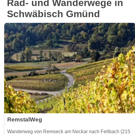
Rad- und Wanderwege in
Schwäbisch Gmünd
RemstalWeg
Wanderweg von Remseck am Neckar nach Fellbach (215