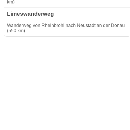
km)
Limeswanderweg
Wanderweg von Rheinbrohl nach Neustadt an der Donau
(550 km)
Gäste-I
Für Vermieter & Gastronomen
Kontakt